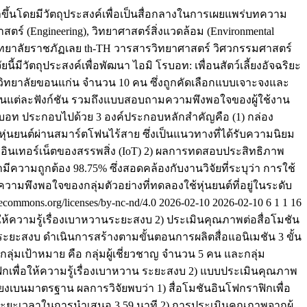
ึ้นโดยมีวัตถุประสงค์เพื่อเป็นสื่อกลางในการเผยแพร่บทความ
ร์ (Engineering), วิทยาศาสตร์สิ่งแวดล้อม (Environmental
ทยาลัยราชภัฏเลย
th-TH
วารสารวิทยาศาสตร์ วิศวกรรมศาสตร์
ยนี้มีวัตถุประสงค์เพื่อพัฒนา ไอมิ โรบอท: เพื่อนสัตว์เลี้ยงอัจฉริยะ
ิทยาลัยขอนแก่น จำนวน 10 คน ซึ่งถูกคัดเลือกแบบเจาะจงและ
านในแต่ละฟังก์ชัน รวมถึงแบบสอบถามความพึงพอใจของผู้ใช้งาน
 โรบอท ประกอบไปด้วย 3 องค์ประกอบหลักสำคัญคือ (1) กล่อง
ุ่นยนต์ผ่านสมาร์ตโฟนไร้สาย ซึ่งเป็นแนวทางที่ได้รับความนิยม
อินเทอร์เน็ตของสรรพสิ่ง (IoT) 2) ผลการทดสอบประสิทธิภาพ
วามถูกต้อง 98.75% ซึ่งสอดคล้องกับงานวิจัยที่ระบุว่า การใช้
ึงพอใจของกลุ่มตัวอย่างที่ทดลองใช้หุ่นยนต์ที่อยู่ในระดับ
tivecommons.org/licenses/by-nc-nd/4.0
2026-02-10
2026-02-10
6
1
1
16
่อให้ความรู้เรื่องเบาหวานระยะสงบ 2) ประเมินคุณภาพต่อสื่อโมชัน
นระยะสงบ ดำเนินการสร้างตามขั้นตอนการผลิตสื่อแอนิเมชัน 3 ขั้น
 กลุ่มเป้าหมาย คือ กลุ่มผู้เชี่ยวชาญ จำนวน 5 คน และกลุ่ม
ราฟิกเพื่อให้ความรู้เรื่องเบาหวาน ระยะสงบ 2) แบบประเมินคุณภาพ
่ยงเบนมาตรฐาน ผลการวิจัยพบว่า 1) สื่อโมชันอินโฟกราฟิกเพื่อ
มีระยะเวลาในการนำเสนอ 3.59 นาที 2) การประเมินคุณภาพจากผู้