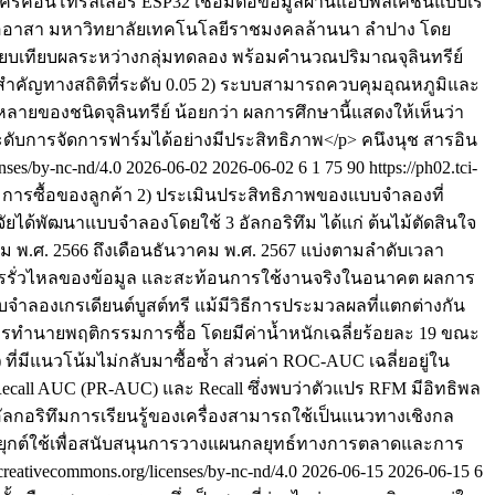
โครคอนโทรลเลอร์ ESP32 เชื่อมต่อข้อมูลผ่านแอปพลิเคชันแบบเรี
อมพออาสา มหาวิทยาลัยเทคโนโลยีราชมงคลล้านนา ลำปาง โดย
อเปรียบเทียบผลระหว่างกลุ่มทดลอง พร้อมคำนวณปริมาณจุลินทรีย์
ยสำคัญทางสถิติที่ระดับ 0.05 2) ระบบสามารถควบคุมอุณหภูมิและ
กหลายของชนิดจุลินทรีย์ น้อยกว่า ผลการศึกษานี้แสดงให้เห็นว่า
ะดับการจัดการฟาร์มได้อย่างมีประสิทธิภาพ</p>
คนึงนุช สารอิน
enses/by-nc-nd/4.0
2026-06-02
2026-06-02
6
1
75
90
https://ph02.tci-
รมการซื้อของลูกค้า 2) ประเมินประสิทธิภาพของแบบจำลองที่
ัยได้พัฒนาแบบจำลองโดยใช้ 3 อัลกอริทึม ได้แก่ ต้นไม้ตัดสินใจ
คม พ.ศ. 2566 ถึงเดือนธันวาคม พ.ศ. 2567 แบ่งตามลำดับเวลา
นการรั่วไหลของข้อมูล และสะท้อนการใช้งานจริงในอนาคต ผลการ
ำลองเกรเดียนต์บูสต์ทรี แม้มีวิธีการประมวลผลที่แตกต่างกัน
นการทำนายพฤติกรรมการซื้อ โดยมีค่าน้ำหนักเฉลี่ยร้อยละ 19 ขณะ
0) ที่มีแนวโน้มไม่กลับมาซื้อซ้ำ ส่วนค่า ROC-AUC เฉลี่ยอยู่ใน
ion–Recall AUC (PR-AUC) และ Recall ซึ่งพบว่าตัวแปร RFM มีอิทธิพล
ัลกอริทึมการเรียนรู้ของเครื่องสามารถใช้เป็นแนวทางเชิงกล
ะยุกต์ใช้เพื่อสนับสนุนการวางแผนกลยุทธ์ทางการตลาดและการ
//creativecommons.org/licenses/by-nc-nd/4.0
2026-06-15
2026-06-15
6