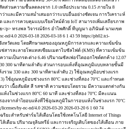
าสัดส่วนความชื้นลดลงจาก 1.0 เหลือประมาณ 0.15 ภายใน 8
ูงกว่าและมีความสม่ำเสมอกว่าระบบอื่นอย่างชัดเจน การวิเคราะห์
เรด และการควบคุมแบบเรียลไทม์ด้วย IoT สามารถเพิ่มเสถียรภาพ
ย</p>
ทรงพล วิจารณ์จักร
อำไพศักดิ์ ทีบุญมา
อภินันต์ นามเขต
-nc-nd/4.0
2026-03-18
2026-03-18
6
1
43
59
https://ph02.tci-
องจังหวัดเลย โดยศึกษาผลของอุณหภูมิการลวกและความเข้มข้น
แช่สารละลายโพแทสเซียมเมตาไบซัลไฟต์ (KMS) ที่ความเข้มข้น
ุด ความเป็นกรด-ด่าง 6.46 ปริมาณซัลเฟอร์ไดออกไซด์ตกค้าง 12.07
330 300 นาทีตามลำดับ ส่วนการอบแห้งที่อุณหภูมิแบบหลายขั้นมี
ห้งรวม 330 และ 300 นาทีตามลำดับ 2) ใช้อุณหภูมิอบช่วงแรก
 3) ใช้อุณหภูมิอบช่วงแรก 80°C และช่วงที่สอง 70°C และกำหนด
ว่า เนื้อสัมผัส สี รสชาติ ความชอบโดยรวม มีความแตกต่างกัน
บแห้งในช่วงแรก 80°C 60 นาที และช่วงที่สอง 70°C มีคะแนน
สองรองจากลำไยอบแห้งที่ใช้อุณหภูมิในการอบแห้งในช่วงแรก 70°C
g/licenses/by-nc-nd/4.0
2026-03-20
2026-03-20
6
1
60
74
ฉริยะสำหรับฟาร์มไส้เดือนโดยใช้เทคโนโลยี Internet of Things
ูลไส้เดือน ปริมาณจุลินทรีย์ และการเจริญเติบโตของไส้เดือน ภาย