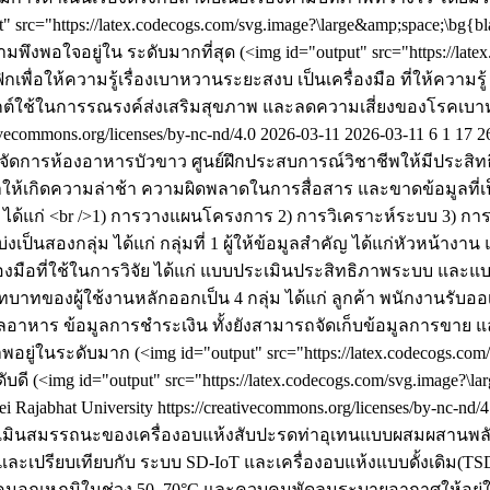
rc="https://latex.codecogs.com/svg.image?\large&amp;space;\bg{bl
พอใจอยู่ใน ระดับมากที่สุด (<img id="output" src="https://latex.
ฟิกเพื่อให้ความรู้เรื่องเบาหวานระยะสงบ เป็นเครื่องมือ ที่ให้ความรู
ยุกต์ใช้ในการรณรงค์ส่งเสริมสุขภาพ และลดความเสี่ยงของโรคเ
ativecommons.org/licenses/by-nc-nd/4.0
2026-03-11
2026-03-11
6
1
17
2
ารจัดการห้องอาหารบัวขาว ศูนย์ฝึกประสบการณ์วิชาชีพให้มีประส
ำให้เกิดความล่าช้า ความผิดพลาดในการสื่อสาร และขาดข้อมูลที
แก่ <br />1) การวางแผนโครงการ 2) การวิเคราะห์ระบบ 3) การ
งเป็นสองกลุ่ม ได้แก่ กลุ่มที่ 1 ผู้ให้ข้อมูลสำคัญ ได้แก่หัวหน้
ื่องมือที่ใช้ในการวิจัย ได้แก่ แบบประเมินประสิทธิภาพระบบ และ
ทของผู้ใช้งานหลักออกเป็น 4 กลุ่ม ได้แก่ ลูกค้า พนักงานรับออ
อาหาร ข้อมูลการชำระเงิน ทั้งยังสามารถจัดเก็บข้อมูลการขาย
ระดับมาก (<img id="output" src="https://latex.codecogs.com/svg.
<img id="output" src="https://latex.codecogs.com/svg.image?\larg
oei Rajabhat University https://creativecommons.org/licenses/by-nc-nd/
ระเมินสมรรถนะของเครื่องอบแห้งสับปะรดท่าอุเทนแบบผสมผสานพลัง
T) และเปรียบเทียบกับ ระบบ SD-IoT และเครื่องอบแห้งแบบดั้งเดิ
บคุมอุณหภูมิในช่วง 50–70°C และควบคุมพัดลมระบายอากาศให้อยู่