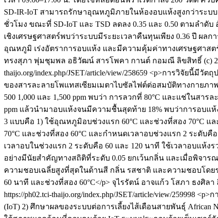
SD-IR-IoT สามารถรักษาอุณหภูมิภายในห้องอบแห้งสูงกว่าระบบอื
ชั่วโมง ขณะที่ SD-IoT และ TSD ลดลง 0.35 และ 0.50 ตามลำดับ อ
เชิงเศรษฐศาสตร์พบว่าระบบมีระยะเวลาคืนทุนเพียง 0.36 ปี ผลก
อุณหภูมิ เร่งอัตราการอบแห้ง และมีความคุ้มค่าทางเศรษฐศาส
ทรงสุภา พุ่มชุมพล
อธิวัฒน์ สารโพคา
กานต์ กอมณี
ลิขสิทธิ์ (c)
thaijo.org/index.php/JSET/article/view/258659
<p>การวิจัยนี้มีวั
ของสารละลายโพแทสเซียมเมตาไบซัลไฟต์ต่อสมบัติทางกายภาพ แ
500 1,000 และ 1,500 ppm พบว่า การลวกที่ 80°C และแช่ในสารละล
ppm แล้วนำมาอบแห้งจนมีความชื้นสุดท้าย 18% พบว่าการอบแห้งที
3 แบบคือ 1) ใช้อุณหภูมิอบช่วงแรก 60°C และช่วงที่สอง 70°C 
70°C และช่วงที่สอง 60°C และกำหนดเวลาอบช่วงแรก 2 ระดับคือ 
เวลาอบในช่วงแรก 2 ระดับคือ 60 และ 120 นาที ใช้เวลาอบแห้ง
อย่างมีนัยสำคัญทางสถิติที่ระดับ 0.05 ยกเว้นกลิ่น และเมื่อพ
ความชอบเฉลี่ยสูงที่สุดในด้านสี กลิ่น รสชาติ และความชอบโดย
60 นาที และช่วงที่สอง 60°C</p>
จุไรรัตน์ อาจแก้ว
โสภา ธงศิลา
https://ph02.tci-thaijo.org/index.php/JSET/article/view/259998
<p>กา
(IoT) 2) ศึกษาผลของระบบต่อการเลี้ยงไส้เดือนสายพันธุ์ African 