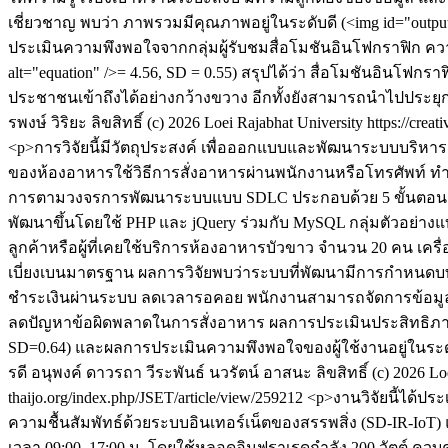
เชี่ยวชาญ พบว่า ภาพรวมมีคุณภาพอยู่ในระดับดี (<img id="output" s
ประเมินความพึงพอใจจากกลุ่มผู้รับชมสื่อโมชันอินโฟกราฟิก ความพึง
alt="equation" />= 4.56, SD = 0.55) สรุปได้ว่า สื่อโมชันอินโฟกรา
ประชาชนเข้าถึงได้อย่างกว้างขวาง อีกทั้งยังสามารถนำไปประ
รพงษ์ วิริยะ
ลิขสิทธิ์ (c) 2026 Loei Rajabhat University https://cre
<p>การวิจัยนี้มีวัตถุประสงค์ เพื่อออกแบบและพัฒนาระบบบริห
ของห้องอาหารใช้วิธีการสั่งอาหารผ่านพนักงานหรือโทรศัพท์ ท
การตามวงจรการพัฒนาระบบแบบ SDLC ประกอบด้วย 5 ขั้นตอน ได้
พัฒนาขึ้นโดยใช้ PHP และ jQuery ร่วมกับ MySQL กลุ่มตัวอย่างแบ่
ลูกค้าหรือผู้ที่เคยใช้บริการห้องอาหารบัวขาว จำนวน 20 คน เคร
เบี่ยงเบนมาตรฐาน ผลการวิจัยพบว่าระบบที่พัฒนามีการกำหนดบทบา
ชำระเงินผ่านระบบ ลดเวลารอคอย พนักงานสามารถจัดการข้อมูล
ลดปัญหาข้อผิดพลาดในการสั่งอาหาร ผลการประเมินประสิทธิภาพอยู่ใน
SD=0.64) และผลการประเมินความพึงพอใจของผู้ใช้งานอยู่ในระดับดี (
รดี อนุพงค์
ดาวรถา วีระพันธ์
นวรัตน์ อาสนะ
ลิขสิทธิ์ (c) 2026 L
thaijo.org/index.php/JSET/article/view/259212
<p>งานวิจัยนี้ได้ป
ความชื้นสัมพัทธ์ด้วยระบบอินเทอร์เน็ตของสรรพสิ่ง (SD-IR-Io
เวลา 09:00–17:00 น. โดยใช้หลอดอินฟราเรดกำลัง 200 วัตต์ คว