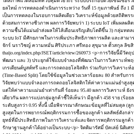
ใต้สภาพแวดล้อมที่ควบคุมด้วย IoT ระบบประกอบด้วยเซ็นเซอร์วั
ยลไทม์ การทดลองดำเนินการระหว่าง วันที่ 15 กุมภาพันธ์ ถึ
เป็นการทดลองในรอบการผลิตเดียว วิเคราะห์ข้อมูลด้วยสถิติพรรณน
ด้วยสมการทางชีวภาพ ผลการวิจัยพบว่า 1) ระบบ IoT เพิ่มผลผลิต
ความชื้นได้แม่นยำส่งผลให้ไส้เดือนเจริญเติบโตดีขึ้น 3) กลุ่มทด
ระบบ IoT มีศักยภาพในการเพิ่มประสิทธิภาพการผลิต และสามารถป
จักร์
นราวิชญ์ ความหมั่น
ศิริประภา ศรีทอง
สุขุมาล ตั้วสกุล
ลิขสิ
thaijo.org/index.php/JSET/article/view/260973
<p>การวิจัยนี้มีวั
พัฒนา และ 3) ประยุกต์ใช้แบบจำลองที่พัฒนาในการวิเคราะห์พฤติก
เกรเดียนต์บูสต์ทรี และการถดถอยโลจิสติก ร่วมกับการวิเคราะห์อ
(Time-Based Split) โดยใช้ข้อมูลในช่วงเวลาร้อยละ 80 สำหรั
วิจัยพบว่าแบบจำลองการถดถอยโลจิสติกให้ค่าความแม่นยำสูงสุดร้
แต่ให้ค่าความแม่นยำเท่ากันที่ ร้อยละ 95.40 ผลการวิเคราะห์ 
เดียวกัน ผลการแบ่งกลุ่มลูกค้าชี้ให้เห็นว่า มีลูกค้า 458 ราย (ร้
ระดับสูงกว่า 0.95 ทั้งนี้ เมื่อพิจารณาลักษณะข้อมูลที่ไม่สมดุล (
สูงสุดในการพยากรณ์พฤติกรรมการซื้อของลูกค้า ผลลัพธ์ดังกล่าว
ยุทธ์ที่มีประสิทธิภาพในการวิเคราะห์และจัดการพฤติกรรมลูก
รักษาฐานลูกค้าได้อย่างเป็นระบบ</p>
จิตติมารัศมิ์ บัคเล่ย์
นิติเศ