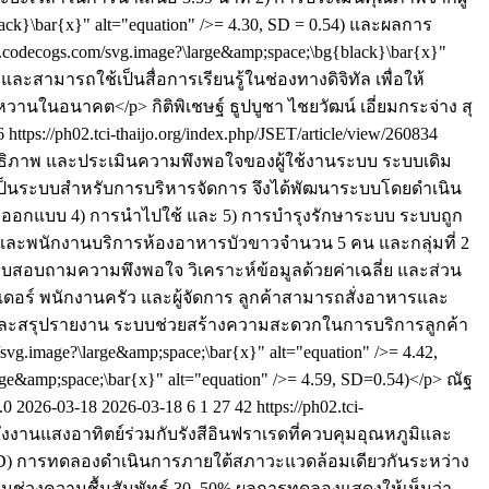
ack}\bar{x}" alt="equation" />= 4.30, SD = 0.54) และผลการ
codecogs.com/svg.image?\large&amp;space;\bg{black}\bar{x}"
้ และสามารถใช้เป็นสื่อการเรียนรู้ในช่องทางดิจิทัล เพื่อให้
บาหวานในอนาคต</p>
กิติพิเชษฐ์ ธูปบูชา
ไชยวัฒน์ เอี่ยมกระจ่าง
สุ
6
https://ph02.tci-thaijo.org/index.php/JSET/article/view/260834
ิทธิภาพ และประเมินความพึงพอใจของผู้ใช้งานระบบ ระบบเดิม
่เป็นระบบสำหรับการบริหารจัดการ จึงได้พัฒนาระบบโดยดำเนิน
ออกแบบ 4) การนำไปใช้ และ 5) การบำรุงรักษาระบบ ระบบถูก
างาน และพนักงานบริการห้องอาหารบัวขาวจำนวน 5 คน และกลุ่มที่ 2
แบบสอบถามความพึงพอใจ วิเคราะห์ข้อมูลด้วยค่าเฉลี่ย และส่วน
เดอร์ พนักงานครัว และผู้จัดการ ลูกค้าสามารถสั่งอาหารและ
 และสรุปรายงาน ระบบช่วยสร้างความสะดวกในการบริการลูกค้า
image?\large&amp;space;\bar{x}" alt="equation" />= 4.42,
e&amp;space;\bar{x}" alt="equation" />= 4.59, SD=0.54)</p>
ณัฐ
4.0
2026-03-18
2026-03-18
6
1
27
42
https://ph02.tci-
งานแสงอาทิตย์ร่วมกับรังสีอินฟราเรดที่ควบคุมอุณหภูมิและ
ม(TSD) การทดลองดำเนินการภายใต้สภาวะแวดล้อมเดียวกันระหว่าง
ในช่วงความชื้นสัมพัทธ์ 30–50% ผลการทดลองแสดงให้เห็นว่า