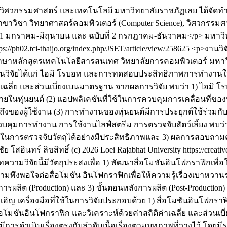
ิศวกรรมศาสตร์ และเทคโนโลยี มหาวิทยาลัยราชภัฏเลย ได้จัดทำข
ขาวิชา วิทยาศาสตร์คอมพิวเตอร์ (Computer Science), วิศวกรรมศาสต
บับที่ 1 มกราคม-มิถุนายน และ ฉบับที่ 2 กรกฎาคม-ธันวาคม</p>
มหาวิ
tps://ph02.tci-thaijo.org/index.php/JSET/article/view/258625
<p>งานวิจั
ึกษาหลักสูตรเทคโนโลยีสารสนเทศ วิทยาลัยการคอมพิวเตอร์ มหาว
ใช้ในงานวิจัยได้แก่ ไอมิ โรบอท และการทดสอบประสิทธิภาพการทำง
่าเฉลี่ย และส่วนเบี่ยงเบนมาตรฐาน จากผลการวิจัย พบว่า 1) ไอมิ
ในหุ่นยนต์ (2) แอปพลิเคชันที่ใช้ในการควบคุมการเคลื่อนที่ของห
องผู้ใช้งาน (3) การทำงานของหุ่นยนต์มีการประยุกต์ใช้ร่วมกับ
ุมการทำงาน การใช้งานไลฟ์สตรีม การตรวจจับสัตว์เลี้ยง พบว่ามีค
รตรวจจับวัตถุได้อย่างมีประสิทธิภาพและ 3) ผลการสอบถามความพ
ชัย โสอินทร์
ลิขสิทธิ์ (c) 2026 Loei Rajabhat University https://crea
ทความวิจัยนี้มีวัตถุประสงเพื่อ 1) พัฒนาสื่อโมชันอินโฟกราฟิกเพื
ามพึงพอใจต่อสื่อโมชัน อินโฟกราฟิกเพื่อให้ความรู้เรื่องเบาหวา
การผลิต (Production) และ 3) ขั้นตอนหลังการผลิต (Post-Production)
ังเอิญ เครื่องมือที่ใช้ในการวิจัยประกอบด้วย 1) สื่อโมชันอินโฟก
โมชันอินโฟกราฟิก และวิเคราะห์ด้วยค่าสถิติค่าเฉลี่ย และส่วนเบี
มีการดำเนินเรื่องตรงกับลำดับเนื้อเรื่องตามบทภาพที่วางไว้ โดย