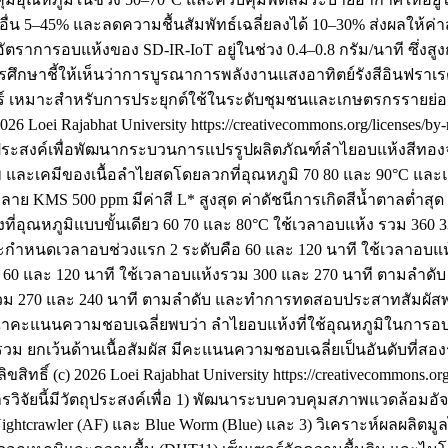
่น 5–45% และลดความชื้นสัมพัทธ์เฉลี่ยลงได้ 10–30% ส่งผลให้ค่
ัตราการอบแห้งของ SD-IR-IoT อยู่ในช่วง 0.4–0.8 กรัม/นาที ซึ่งส
ารศึกษาชี้ให้เห็นว่าการบูรณาการพลังงานแสงอาทิตย์รังสีอินฟรา
ตร์ เหมาะสำหรับการประยุกต์ใช้ในระดับชุมชนและเกษตรกรรายย่อ
 2026 Loei Rajabhat University https://creativecommons.org/licenses/by
ตถุประสงค์เพื่อพัฒนากระบวนการแปรรูปผลิตภัณฑ์ลำไยอบแห้งสีท
ละเคมีของเนื้อลำไยสดโดยลวกที่อุณหภูมิ 70 80 และ 90°C และ
าย KMS 500 ppm มีค่าสี L* สูงสุด ค่าดัชนีการเกิดสีน้ำตาลต่ำส
่อุณหภูมิแบบขั้นเดียว 60 70 และ 80°C ใช้เวลาอบแห้ง รวม 360 
และกำหนดเวลาอบช่วงแรก 2 ระดับคือ 60 และ 120 นาที ใช้เวลาอบแ
60 และ 120 นาที ใช้เวลาอบแห้งรวม 300 และ 270 นาที ตามลำดับ
รวม 270 และ 240 นาที ตามลำดับ และทำการทดสอบประสาทสัมผัสพบ
ิจารณาคะแนนความชอบเฉลี่ยพบว่า ลำไยอบแห้งที่ใช้อุณหภูมิในการอ
รวม ยกเว้นด้านเนื้อสัมผัส มีคะแนนความชอบเฉลี่ยเป็นอันดับที่
ลิขสิทธิ์ (c) 2026 Loei Rajabhat University https://creativecommons.or
รวิจัยนี้มีวัตถุประสงค์เพื่อ 1) พัฒนาระบบควบคุมสภาพแวดล้อมอัจ
Nightcrawler (AF) และ Blue Worm (Blue) และ 3) วิเคราะห์ผลผลิตม