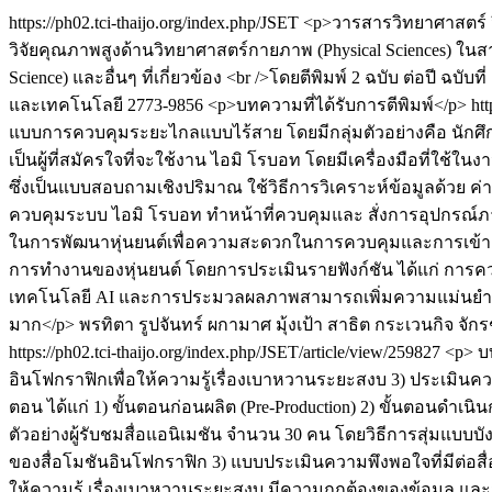
https://ph02.tci-thaijo.org/index.php/JSET
<p>วารสารวิทยาศาสตร์ ว
วิจัยคุณภาพสูงด้านวิทยาศาสตร์กายภาพ (Physical Sciences) ในสา
Science) และอื่นๆ ที่เกี่ยวข้อง <br />โดยตีพิมพ์ 2 ฉบับ ต่อปี ฉ
และเทคโนโลยี
2773-9856
<p>บทความที่ได้รับการตีพิมพ์</p>
ht
แบบการควบคุมระยะไกลแบบไร้สาย โดยมีกลุ่มตัวอย่างคือ นักศ
เป็นผู้ที่สมัครใจที่จะใช้งาน ไอมิ โรบอท โดยมีเครื่องมือที่
ซึ่งเป็นแบบสอบถามเชิงปริมาณ ใช้วิธีการวิเคราะห์ข้อมูลด้วย ค
ควบคุมระบบ ไอมิ โรบอท ทำหน้าที่ควบคุมและ สั่งการอุปกรณ์ภาย
ในการพัฒนาหุ่นยนต์เพื่อความสะดวกในการควบคุมและการเข้าถึงข
การทำงานของหุ่นยนต์ โดยการประเมินรายฟังก์ชัน ได้แก่ การควบค
เทคโนโลยี AI และการประมวลผลภาพสามารถเพิ่มความแม่นยำในกา
มาก</p>
พรทิตา รูปจันทร์
ผกามาศ มุ้งเป้า
สาธิต กระเวนกิจ
จักร
https://ph02.tci-thaijo.org/index.php/JSET/article/view/259827
<p> บ
อินโฟกราฟิกเพื่อให้ความรู้เรื่องเบาหวานระยะสงบ 3) ประเมินคว
ตอน ได้แก่ 1) ขั้นตอนก่อนผลิต (Pre-Production) 2) ขั้นตอนดำเนิน
ตัวอย่างผู้รับชมสื่อแอนิเมชัน จำนวน 30 คน โดยวิธีการสุ่มแบบบ
ของสื่อโมชันอินโฟกราฟิก 3) แบบประเมินความพึงพอใจที่มีต่อสื่อ
ให้ความรู้ เรื่องเบาหวานระยะสงบ มีความถูกต้องของข้อมูล และ