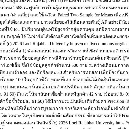
ดอุณหภูมิและความชื้น (DHT11) เซ็นเซอร์วัดความชื้นดิน และไม
ง 1 มีนาคม 2568 ณ ศูนย์การเรียนรู้แบบบูรณาการศาสตร์ ชมรมซ
า (ค่าเฉลี่ย) และใช้ t-Test: Paired Two Sample for Means เพื่
มูลไส้เดือนและความยาวเฉลี่ยของไส้เดือนสายพันธุ์ AF อย่างมีนั
ลองที่ใช้ IoT มีปริมาณจุลินทรีย์สูงกว่ากลุ่มควบคุม แต่มีความหลา
ระยุกต์ ใช้ในฟาร์มไส้เดือนเชิงพาณิชย์เพื่อเพิ่มผลผลิตและยกร
ทธิ์ (c) 2026 Loei Rajabhat University https://creativecommons.org/lic
ตถุประสงค์เพื่อ 1) พัฒนาแบบจำลองการวิเคราะห์เชิงทำนายพฤติกร
รรมการซื้อของลูกค้า กรณีศึกษาร้านซูบีดแฮนด์เมดจิวเอลรี ผู้วิจ
าร์เอฟเอ็ม ซึ่งใช้ข้อมูลลูกค้าจำนวน 500 ราย ระหว่างเดือนมกรา
บการฝึกแบบจำลอง และอีกร้อยละ 20 สำหรับการทดสอบ เพื่อป้องกั
อยละ 100 ในทุกตัวชี้วัด ขณะที่แบบจำลองต้นไม้ตัดสินใจและแบบจ
ยังระบุว่าคะแนนอาร์เอฟเอ็มเป็นตัวแปรที่มีความสำคัญมากที่สุดใ
อยละ 91.60) มีแนวโน้มกลับมาซื้อซ้ำ และมีลูกค้า 42 ราย (ร้อยละ 8.4
ลูกค้าซื้อซ้ำร้อยละ 91.60) ได้มีการประเมินเพิ่มเติมด้วยค่า Precis
สะท้อนให้เห็นว่าการบูรณาการ การวิเคราะห์อาร์เอฟเอ็มเข้ากับอ
ค้า โดยเฉพาะในธุรกิจขนาดเล็กด้านหัตถกรรม ซึ่งสามารถนำไปปร
รษฐ์ หมวดทองอ่อน
ลิขสิทธิ์ (c) 2026 Loei Rajabhat University https: