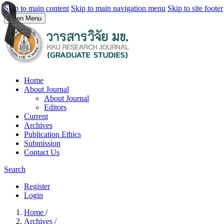
Skip to main content
Skip to main navigation menu
Skip to site footer
Open Menu
Home
About Journal
About Journal
Editors
Current
Archives
Publication Ethics
Submission
Contact Us
Search
Register
Login
Home
/
Archives
/