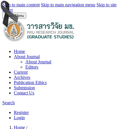
Skip to main content
Skip to main navigation menu
Skip to site
footer
Open Menu
Home
About Journal
About Journal
Editors
Current
Archives
Publication Ethics
Submission
Contact Us
Search
Register
Login
Home
/