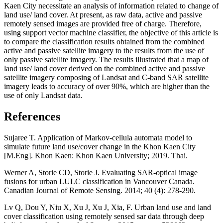
Kaen City necessitate an analysis of information related to change of
land use/ land cover. At present, as raw data, active and passive
remotely sensed images are provided free of charge. Therefore,
using support vector machine classifier, the objective of this article is
to compare the classification results obtained from the combined
active and passive satellite imagery to the results from the use of
only passive satellite imagery. The results illustrated that a map of
land use/ land cover derived on the combined active and passive
satellite imagery composing of Landsat and C-band SAR satellite
imagery leads to accuracy of over 90%, which are higher than the
use of only Landsat data.
References
Sujaree T. Application of Markov-cellula automata model to
simulate future land use/cover change in the Khon Kaen City
[M.Eng]. Khon Kaen: Khon Kaen University; 2019. Thai.
Werner A, Storie CD, Storie J. Evaluating SAR-optical image
fusions for urban LULC classification in Vancouver Canada.
Canadian Journal of Remote Sensing. 2014; 40 (4): 278-290.
Lv Q, Dou Y, Niu X, Xu J, Xu J, Xia, F. Urban land use and land
cover classification using remotely sensed sar data through deep