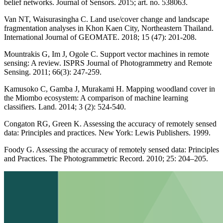
belief networks. Journal of Sensors. 2015; art. no. 538063.
Van NT, Waisurasingha C. Land use/cover change and landscape
fragmentation analyses in Khon Kaen City, Northeastern Thailand.
International Journal of GEOMATE. 2018; 15 (47): 201-208.
Mountrakis G, Im J, Ogole C. Support vector machines in remote
sensing: A review. ISPRS Journal of Photogrammetry and Remote
Sensing. 2011; 66(3): 247-259.
Kamusoko C, Gamba J, Murakami H. Mapping woodland cover in
the Miombo ecosystem: A comparison of machine learning
classifiers. Land. 2014; 3 (2): 524-540.
Congaton RG, Green K. Assessing the accuracy of remotely sensed
data: Principles and practices. New York: Lewis Publishers. 1999.
Foody G. Assessing the accuracy of remotely sensed data: Principles
and Practices. The Photogrammetric Record. 2010; 25: 204–205.