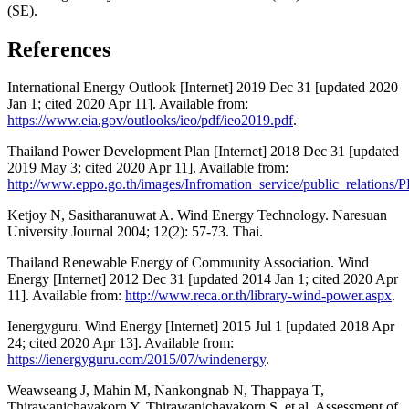
(SE).
References
International Energy Outlook [Internet] 2019 Dec 31 [updated 2020
Jan 1; cited 2020 Apr 11]. Available from:
https://www.eia.gov/outlooks/ieo/pdf/ieo2019.pdf
.
Thailand Power Development Plan [Internet] 2018 Dec 31 [updated
2019 May 3; cited 2020 Apr 11]. Available from:
http://www.eppo.go.th/images/Infromation_service/public_relation
Ketjoy N, Sasitharanuwat A. Wind Energy Technology. Naresuan
University Journal 2004; 12(2): 57-73. Thai.
Thailand Renewable Energy of Community Association. Wind
Energy [Internet] 2012 Dec 31 [updated 2014 Jan 1; cited 2020 Apr
11]. Available from:
http://www.reca.or.th/library-wind-power.aspx
.
Ienergyguru. Wind Energy [Internet] 2015 Jul 1 [updated 2018 Apr
24; cited 2020 Apr 13]. Available from:
https://ienergyguru.com/2015/07/windenergy
.
Weawseang J, Mahin M, Nankongnab N, Thappaya T,
Thirawanichayakorn Y, Thirawanichayakorn S, et al. Assessment of