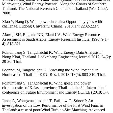
Micro-siting Wind Energy Potential Along the Coasts of Southern
Thailand. The National Research Council of Thailand (Wor Chor).
2008.
Xiao Y, Hang Q. Wind power in chaina Opportunity goes with
challenge. Ludong University, Chaina. 2010; 14: 2232-2237.
Alawaji SH, Eugenio NN, Elani UA. Wind Energy Resource
Assessment in Saudi Arabia. Energy Research Institute. 1996; 9(1–
4): 818-821.
Polnumtiang S, Tangchaichit K. Wind Energy Data Analysis in
Nong Khai, Thailand. Ladkrabang Engineering Journal 2017; 34(2):
29-36. Thai.
Poonnoi M, Tangchaichit K. Assessing the Wind Potential in
Northeastern Thailand. KKU Res. J. 2013; 18(5): 803-810. Thai.
Polnumtiang S, Tangchaichit K. Wind speed and power
characteristics of Kalasin province, Thailand. the 8th International
conference on Future Environment and Energy (ICFEE) 2018; 1-7.
Janon A, Wongwuttanasatian T, Faikaow G, Srinor P. An
investigation of the Low Performance of the First Wind Farm in
Thailand: a case of poor Wind Turbine-Site Matching. Advanced