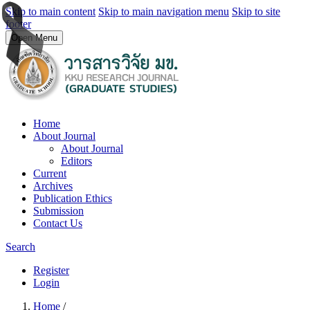
Skip to main content
Skip to main navigation menu
Skip to site
footer
Open Menu
Home
About Journal
About Journal
Editors
Current
Archives
Publication Ethics
Submission
Contact Us
Search
Register
Login
Home
/