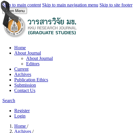
Skip to main content
Skip to main navigation menu
Skip to site footer
Open Menu
Home
About Journal
About Journal
Editors
Current
Archives
Publication Ethics
Submission
Contact Us
Search
Register
Login
Home
/
Archives
/