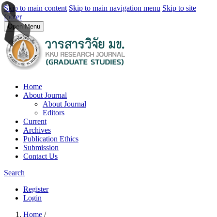
Skip to main content
Skip to main navigation menu
Skip to site
footer
Open Menu
Home
About Journal
About Journal
Editors
Current
Archives
Publication Ethics
Submission
Contact Us
Search
Register
Login
Home
/