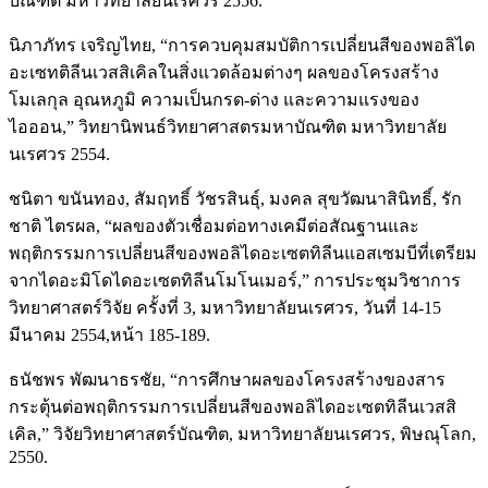
บัณฑิต มหาวิทยาลัยนเรศวร 2556.
นิภาภัทร เจริญไทย, “การควบคุมสมบัติการเปลี่ยนสีของพอลิได
อะเซทติลีนเวสสิเคิลในสิ่งแวดล้อมต่างๆ ผลของโครงสร้าง
โมเลกุล อุณหภูมิ ความเป็นกรด-ด่าง และความแรงของ
ไอออน,” วิทยานิพนธ์วิทยาศาสตรมหาบัณฑิต มหาวิทยาลัย
นเรศวร 2554.
ชนิตา ขนันทอง, สัมฤทธิ์ วัชรสินธุ์, มงคล สุขวัฒนาสินิทธิ์, รัก
ชาติ ไตรผล, “ผลของตัวเชื่อมต่อทางเคมีต่อสัณฐานและ
พฤติกรรมการเปลี่ยนสีของพอลิไดอะเซตทิลีนแอสเซมบีที่เตรียม
จากไดอะมิโดไดอะเซตทิลีนโมโนเมอร์,” การประชุมวิชาการ
วิทยาศาสตร์วิจัย ครั้งที่ 3, มหาวิทยาลัยนเรศวร, วันที่ 14-15
มีนาคม 2554,หน้า 185-189.
ธนัชพร พัฒนาธรชัย, “การศึกษาผลของโครงสร้างของสาร
กระตุ้นต่อพฤติกรรมการเปลี่ยนสีของพอลิไดอะเซตทิลีนเวสสิ
เคิล,” วิจัยวิทยาศาสตร์บัณฑิต, มหาวิทยาลัยนเรศวร, พิษณุโลก,
2550.