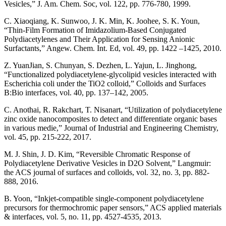
Vesicles,” J. Am. Chem. Soc, vol. 122, pp. 776-780, 1999.
C. Xiaoqiang, K. Sunwoo, J. K. Min, K. Joohee, S. K. Youn,
“Thin-Film Formation of Imidazolium-Based Conjugated
Polydiacetylenes and Their Application for Sensing Anionic
Surfactants,” Angew. Chem. Int. Ed, vol. 49, pp. 1422 –1425, 2010.
Z. YuanJian, S. Chunyan, S. Dezhen, L. Yajun, L. Jinghong,
“Functionalized polydiacetylene-glycolipid vesicles interacted with
Escherichia coli under the TiO2 colloid,” Colloids and Surfaces
B:Bio interfaces, vol. 40, pp. 137–142, 2005.
C. Anothai, R. Rakchart, T. Nisanart, “Utilization of polydiacetylene
zinc oxide nanocomposites to detect and differentiate organic bases
in various medie,” Journal of Industrial and Engineering Chemistry,
vol. 45, pp. 215-222, 2017.
M. J. Shin, J. D. Kim, “Reversible Chromatic Response of
Polydiacetylene Derivative Vesicles in D2O Solvent,” Langmuir:
the ACS journal of surfaces and colloids, vol. 32, no. 3, pp. 882-
888, 2016.
B. Yoon, “Inkjet-compatible single-component polydiacetylene
precursors for thermochromic paper sensors,” ACS applied materials
& interfaces, vol. 5, no. 11, pp. 4527-4535, 2013.