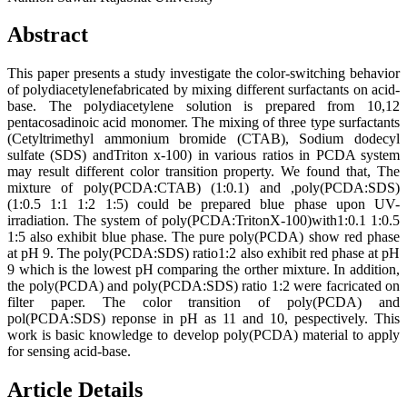
Abstract
This paper presents a study investigate the color-switching behavior
of polydiacetylenefabricated by mixing different surfactants on acid-
base. The polydiacetylene solution is prepared from 10,12
pentacosadinoic acid monomer. The mixing of three type surfactants
(Cetyltrimethyl ammonium bromide (CTAB), Sodium dodecyl
sulfate (SDS) andTriton x-100) in various ratios in PCDA system
may result different color transition property. We found that, The
mixture of poly(PCDA:CTAB) (1:0.1) and ,poly(PCDA:SDS)
(1:0.5 1:1 1:2 1:5) could be prepared blue phase upon UV-
irradiation. The system of poly(PCDA:TritonX-100)with1:0.1 1:0.5
1:5 also exhibit blue phase. The pure poly(PCDA) show red phase
at pH 9. The poly(PCDA:SDS) ratio1:2 also exhibit red phase at pH
9 which is the lowest pH comparing the orther mixture. In addition,
the poly(PCDA) and poly(PCDA:SDS) ratio 1:2 were facricated on
filter paper. The color transition of poly(PCDA) and
pol(PCDA:SDS) reponse in pH as 11 and 10, pespectively. This
work is basic knowledge to develop poly(PCDA) material to apply
for sensing acid-base.
Article Details