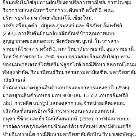
ย้อนกลับในโซ่อุปทานผักเชียงดาเพื่อการพาณิชย์. การประชุม
วิชาการสวนสุนันทาวิชาการระดับชาติ ครั้งที่ 5. คณะ
บริหารธุรกิจ มหาวิทยาลัยแม่โจ้, เชียงใหม่.
วรชัย ศรีสมุดคำ , ณัฐพล ภู่ระหงษ์ และ พีรภัทร อิ่มทรัพย์.
(2561). การสืบค้นย้อนกลับผลิตภัณฑ์ข้าวคุณภาพแบบ
สุญญากาศของเกษตรกร จังหวัดเพชรบูรณ์. ใน วารสาร
ราชธานีวิชาการ ครั้งที่ 3, มหาวิทยาลัยราชธานี, อุบลราชธานี.
วิทธวัช ราชรองวัง. 2560. ระบบตรวจสอบย้อนกลับโซ่อุปทาน
ของนมพาสเจรอร์ไรส์เสริมฟลูออไรด์ กรณีศึกษา สหกรณ์โคนม
พัทลุง จำกัด. วิทยานิพนธ์วิทยาศาสตรมหาบัณฑิต. มหาวิทยาลัย
วลัยลักษณ์.
สํานักงานมาตรฐานสินค้าเกษตรและอาหารแห่งชาติ. (2556).
มาตรฐานสินค้าเกษตร มกษ.9000 เล่ม 1-2552 เกษตรอินทรีย์
เล่ม1 การผลิต แปรรูป แสดงฉลาก และจําหน่ายผลิตผลและ
ผลิตภัณฑ์เกษตรอินทรีย์ กระทรวงเกษตรและสหกรณ์.
อนุชา ชีช้าง และธีรวัฒน์หังสพฤกษ์. (2555). การพัฒนาระบบ
การจัดการครุภัณฑ์คอมพิวเตอร์ด้วยรหัสแท่ง สองมิติบนเครือ
ข่ายอินทราเน็ต กรณีศึกษามหาวิทยาลัยทักษิณ วิทยาเขตพัทลุง,