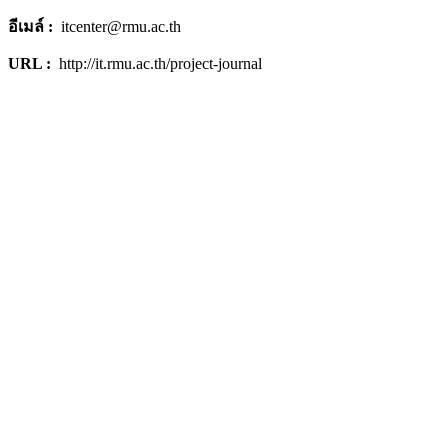
อีเมล์ :
itcenter@rmu.ac.th
URL :
http://it.rmu.ac.th/project-journal