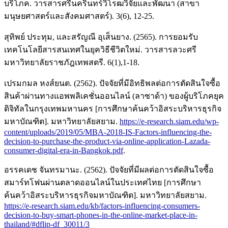
บริโภค. วารสารศรีนครินทร์วิโรฒวิจัยและพัฒนา (สาขา
มนุษยศาสตร์และสังคมศาสตร์). 3(6), 12-25.
สุทิพย์ ประทุม, และสรัญณี อุเส็นยาง. (2565). การยอมรับ
เทคโนโลยีสารสนเทศในยุควิธีชีวิตใหม่. วารสารลวะศรี
มหาวิทยาลัยราชภัฎเทพสตรี. 6(1),1-18.
เปรมกมล หงส์ยนต. (2562). ปัจจัยที่มีอิทธิพลต่อการตัดสินใจซื้อ
สินค้าผ่านทางแอพพลิเคชั่นออนไลน์ (ลาซาด้า) ของผู้บริโภคยุค
ดิจิทัลในกรุงเทพมหานคร [การศึกษาค้นคว้าอิสระบริหารธุรกิจ
มหาบัณฑิต]. มหาวิทยาลัยสยาม.
https://e-research.siam.edu/wp-
content/uploads/2019/05/MBA-2018-IS-Factors-influencing-the-
decision-to-purchase-the-product-via-online-application-Lazada-
consumer-digital-era-in-Bangkok.pdf
.
อรรคเดช จันทรมานะ. (2562). ปัจจัยที่มีผลต่อการตัดสินใจซื้อ
สมาร์ทโฟนผ่านตลาดออนไลน์ในประเทศไทย [การศึกษา
ค้นคว้าอิสระบริหารธุรกิจมหาบัณฑิต]. มหาวิทยาลัยสยาม.
https://e-research.siam.edu/kb/factors-influencing-consumers-
decision-to-buy-smart-phones-in-the-online-market-place-in-
thailand/#dflip-df_30011/3