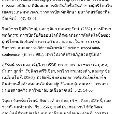
การตลาดดิจิตอลที่มีผลต่อการตัดสินใจซื้อสินค้าของผู้บริโภคใน
เขตกรุงเทพมหนาคร. วารสารบัณฑิตศึกษา มหาวิทยาลัยธุรกิจ
บัณฑิตย์. 5(3), 43-51
วิชญ์ชยา ฐิติจิรวิชญ์, และชุติมา เกศดายุรัตน์. (2562). การศึกษา
พฤติกรรมการเปิดรับสื่อออนไลน์ที่ส่งผลต่อการตัดสินใจซื้อของ
ผู้บริโภคผลิตภัณฑ์อาหารเสริมความงาม. ใน การประชุม
วิชาการเสนอผลงานวิจัยระดับชาติ “Graduate school mini-
conference” (น. 973-981). มหาวิทยาลัยราชภัฏสวนสุนันทา.
สุรีรัตน์ ธรรมจง, ณัฐวิภา ศรีนิธิการตยากร, พรชพรรณ ภู่เทศ,
มันตา สุกก่ำ, รัชนิดา ศรีวิเชียร, ทาริกา สระทองคำ, และสุภชัย
เหมือนโพธิ์. (2562). ปัจจัยที่มีอิทธิพลต่อการตัดสินใจเลือกซื้อ
สินค้าบนสื่อสังคมออนไลน์ของผู้บริโภคกลุ่มคนเหงา. วารสาร
มนุษยศาสตร์ มหาวิทยาลัยเอเชียอาคเนย์. 3(2), 54-65.
วิชุดา จันทร์ดวโรจน์, กิตตวงค์ สาสวด, ปรีชา ดิลกวุฒิสิทธิ์, และ
วรรณี นนท์ธนประกิจ. (2564). องค์ประกอบการใช้สื่อสังคม
ออนไลน์สำหรับธุรกิจ มุมมองด้านแนวคิดและทฤษฎี. วารสาร