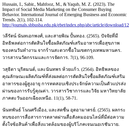
Hussain, I., Sabir., Mahfooz, M., & Yaqub, M. Z. (2023). The
Impact of Social Media Marketing on the Consumer Buying
Behavior. International Journal of Emerging Business and Economic
Trends. 2(1), 102-114.
http://journals.sbbusba.edu.pk/ebet/index.php/abc/article/download/1
วลีรัตน์ นันทเอกพงศ์, และสายพิณ ปั้นทอง. (2565). ปัจจัยที่มี
อิทธิพลต่อการตัดสินใจซื้อผลิตภัณฑ์เสริมอาหารเพื่อสุขภาพ
ของคนวันทำงาน จากร้านสะดวกซื้อในเขตกรุงเทพมหานคร.
วารสารนวัตกรรมและการจัดการ. 7(1), 96-109.
วสุธิดา นุริตมนต์, และนันทพร ห้วยแก้ว. (2564). อิทธิพลของ
คุณลักษณะผลิตภัณฑ์ที่ส่งผลต่อการตัดสินใจซื้อผลิตภัณฑ์เสริม
อาหารของผู้สูงอายุ การทดสอบเชิงประจักษ์ความเป็นตัวแปรส่ง
ผ่านของการรับรู้คุณค่า. วารสารวิชาการและวิจัย มหาวิทยาลัย
ภาคตะวันออกเฉียงเหนือ. 11(1), 58-71.
นันทพันธ์ โนนศรีเมือง, และสดชื่น อุตอามาตรย์. (2565). ผลกระ
ทบของการสื่อสารการตลาดผ่านสื่อสังคมออนไลน์ที่มีต่อความ
ตั้งใจซ้อสินค้าเพื่อสิ่งแวดล้อมของผู้บริโภคเจนเนอเรชันวาย.