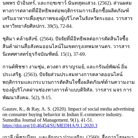
นพพร บัวอินทร์, และกฤชเชาว์ นันทสุดแสวง. (2562). ส่วนผสม
ทางการตลาดที่มีอิทธิพลต่อพฤติกรรมการเลือกซื้อผลิตภัณฑ์
เสริมอาหารเพื่อสุขภาพของผู้บริโภคในจังหวัดระยอง. วารสาร
มหาวิทยาลัยศิลปกร. 39(5), 72-84.
ชุติมา คล้ายสังข์. (2564). ปัจจัยที่มีอิทธิพลต่อการตัดสินใจซื้อ
สินค้าผ่านสื่อสังคมออนไลน์ในเขตกรุงเทพมหานคร. วารสาร
นิเทศศาสตร์ธุรกิจบัณฑิตย์. 15(1), 37-69.
กานต์พิชชา งามชุ่ม, ดวงตา สราญรมย์, และกรัณย์พัฒน์ อิ่ม
ประเสริฐ. (2563). ปัจจัยส่วนประสมทางการตลาดออนไลน์
พฤติกรรมและกระบวนการตัดสินใจซื้อผลิตภัณฑ์ด้านความงาม
ของผู้บริโภคผ่านช่องทางการค้าแบบดิจิทัล. วารสาร มจร การ
พัฒนาสังคม. 5(2), 9-15.
Gaurav, K., & Ray, A. S. (2020). Impact of social media advertising
on consumer buying behavior in Indian E-commerce industry.
Sumedha Journal of Management. 9(1), 41-51.
https://doi.org/10.46454/SUMEDHA/9.1.2020.3
เกวลี เพ็ชรเนียม, และจัญญา ปานเจริญ. (2560). สื่อการโฆษณา