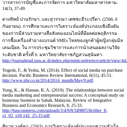
วารสารการบัญชีและการจัดการ มหาวิทยาลัยมหาสารคาม.
14(3), 37-49.
ดวงทิพย์ ปานรักษา, และสุวรรณา เตชชะธีระปรีดา. (2566, 6
กันยายน). การศึกษาและการวิเคราะห์องค์ประกอบเชิงยืนยัน
ของการมีส่วนรวมทางสื่อสังคมออนไลน์ที่มีผลต่อพฤติกรรม
การซื้อเครื่องสำอางแบรนด์ SMEs ไทยของลูกค้าผู้หญิงกลุ่มมิล
เลนเนียล. ใน การประชุมวิชาการและการนำเสนอผลงานวิจัย
ระดับชาติ ครั้งที่ 6. มหาวิทยาลัยราชภัฏสวนสุนันทา.
http://journalgrad.ssru.ac.th/index.php/miniconference/article/view/4
Yogesh, F., & Yesha, M. (2014). Effect of social media on purchase
decision. Pacific Business Review International, 6(11), 45-51.
http://www.pbr.co.in/2014/2014_month/May/9.pdf
.
Yong, K., & Hassan, R. A. (2019). The relationships between social
media marketing and entrepreneurial success: A conceptual study on
homestay business in Sabah, Malaysia. Review of Integrative
Business and Economics Research, 8, 25-33.
http://buscompress.com/uploads/3/4/9/8/34980536/riber_8-
s1_02_s18-142_25-33.pdf
พิมาย วงค์ทา. (2563). การวิเคราะห์องค์ประกอบความสำเร็จ