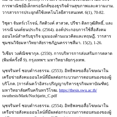
การพาณิชย์อิเล็กทรอนิกส์ของธุรกิจด้านสุขภาพและความงาม.
วารสารการประยุกต์ใช้เทคโนโลยีสารสนเทศ. 6(1), 70-82.
วิชุดา จันทร์เวโรจน์, กิตติวงค์ สาสวด, ปรีชา ดิลกวุฒิสิทธิ์, และ
วรรณี นนท์ธนประกิจ. (2564). องค์ประกอบการใช้สื่อสังคม
ออนไลน์สำหรับธุรกิจ มุมมองด้านแนวคิดและทฤษฎี. วารสาร
ชุมชนวิจัยมหาวิทยาลัยราชภัฏนครราชสีมา. 15(2), 1-26.
วิเชียร วงศ์ณิชชากุล. (2550). การบริหารการส่งเสริมการตลาด
(พิมพ์ครั้งที่ 9). กรุงเทพฯ: มหาวิทยาลัยกรุงเทพ.
นุชจรินทร์ ชอบดำรงธรรม. (2553). อิทธิพลขอสื่อโฆษณาใน
เครือข่ายสังคมออนไลน์ที่มีผลต่อกระบวนการตอบสนองของผู้
บริโภค. [การค้นคว้าอิสระปริญญาบริหารธุรกิจมหาบัณฑิต].
มหาวิทยาลัยศรีนครินทรวิโรฒ.
https://thesis.swu.ac.th/
swuthesis/Mark/Nuchjarin_C.pdf
นุชจรินทร์ ชอบดำรงธรรม. (2554). อิทธิพลขอสื่อโฆษณาใน
เครือข่ายสังคมออนไลน์ที่มีผลต่อกระบวนการตอบสนองของผู้