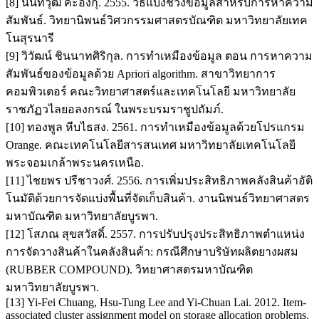
[8] นันทวุฒิ คะอังกุ. 2555. วิธีแบ่งช่วงข้อมูลสำหรับการหาความ
สัมพันธ์. วิทยานิพนธ์วิศวกรรมศาสตรบัณฑิต มหาวิทยาลัยเทค
โนสุรนารี
[9] วิวัฒน์ ชินนาทศิริกุล. การทำเหมืองข้อมูล ตอน การหาความ
สัมพันธ์ของข้อมูลด้วย Apriori algorithm. สาขาวิทยาการ
คอมพิวเตอร์ คณะวิทยาศาสตร์และเทคโนโลยี มหาวิทยาลัย
ราชภัฏวไลยอลงกรณ์ ในพระบรมราชูปถัมภ์.
[10] ทองพูล หีบไธสง. 2561. การทำเหมืองข้อมูลด้วยโปรแกรม
Orange. คณะเทคโนโลยีสารสนเทศ มหาวิทยาลัยเทคโนโลยี
พระจอมเกล้าพระนครเหนือ.
[11] ไชยพร ปรีชาวงศ์. 2556. การเพิ่มประสิทธิภาพคลังสินค้าอัติ
โนมัติด้วยการจัดแบ่งพื้นที่จัดเก็บสินค้า. งานนิพนธ์วิทยาศาสตร
มหาบัณฑิต มหาวิทยาลัยบูรพา.
[12] โสภณ สุขสวัสดิ์. 2557. การปรับปรุงประสิทธิภาพตำแหน่ง
การจัดวางสินค้าในคลังสินค้า: กรณีศึกษาบริษัทผลิตยางผสม
(RUBBER COMPOUND). วิทยาศาสตรมหาบัณฑิต
มหาวิทยาลัยบูรพา.
[13] Yi-Fei Chuang, Hsu-Tung Lee and Yi-Chuan Lai. 2012. Item-
associated cluster assignment model on storage allocation problems.