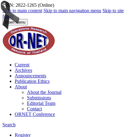
ISSN: 2822-1265 (Online)
Skip to main content
Skip to main navigation menu
Skip to site
footer
Open Menu
Current
Archives
Announcements
Publication Ethics
About
About the Journal
Submissions
Editorial Team
Contact
ORNET Conference
Search
Register