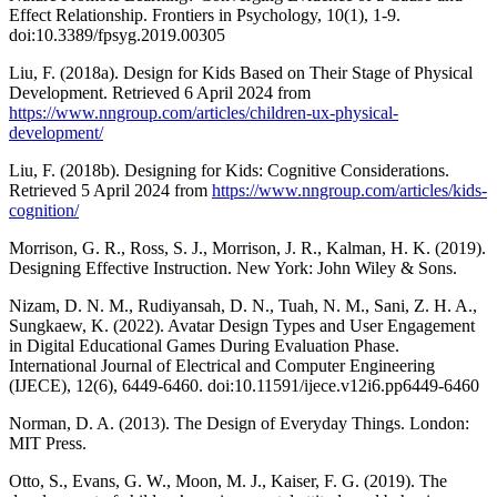
Effect Relationship. Frontiers in Psychology, 10(1), 1-9.
doi:10.3389/fpsyg.2019.00305
Liu, F. (2018a). Design for Kids Based on Their Stage of Physical
Development. Retrieved 6 April 2024 from
https://www.nngroup.com/articles/children-ux-physical-
development/
Liu, F. (2018b). Designing for Kids: Cognitive Considerations.
Retrieved 5 April 2024 from
https://www.nngroup.com/articles/kids-
cognition/
Morrison, G. R., Ross, S. J., Morrison, J. R., Kalman, H. K. (2019).
Designing Effective Instruction. New York: John Wiley & Sons.
Nizam, D. N. M., Rudiyansah, D. N., Tuah, N. M., Sani, Z. H. A.,
Sungkaew, K. (2022). Avatar Design Types and User Engagement
in Digital Educational Games During Evaluation Phase.
International Journal of Electrical and Computer Engineering
(IJECE), 12(6), 6449-6460. doi:10.11591/ijece.v12i6.pp6449-6460
Norman, D. A. (2013). The Design of Everyday Things. London:
MIT Press.
Otto, S., Evans, G. W., Moon, M. J., Kaiser, F. G. (2019). The