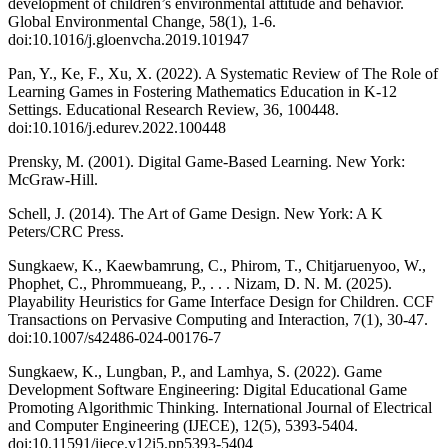
development of children’s environmental attitude and behavior.
Global Environmental Change, 58(1), 1-6.
doi:10.1016/j.gloenvcha.2019.101947
Pan, Y., Ke, F., Xu, X. (2022). A Systematic Review of The Role of
Learning Games in Fostering Mathematics Education in K-12
Settings. Educational Research Review, 36, 100448.
doi:10.1016/j.edurev.2022.100448
Prensky, M. (2001). Digital Game-Based Learning. New York:
McGraw-Hill.
Schell, J. (2014). The Art of Game Design. New York: A K
Peters/CRC Press.
Sungkaew, K., Kaewbamrung, C., Phirom, T., Chitjaruenyoo, W.,
Phophet, C., Phrommueang, P., . . . Nizam, D. N. M. (2025).
Playability Heuristics for Game Interface Design for Children. CCF
Transactions on Pervasive Computing and Interaction, 7(1), 30-47.
doi:10.1007/s42486-024-00176-7
Sungkaew, K., Lungban, P., and Lamhya, S. (2022). Game
Development Software Engineering: Digital Educational Game
Promoting Algorithmic Thinking. International Journal of Electrical
and Computer Engineering (IJECE), 12(5), 5393-5404.
doi:10.11591/ijece.v12i5.pp5393-5404