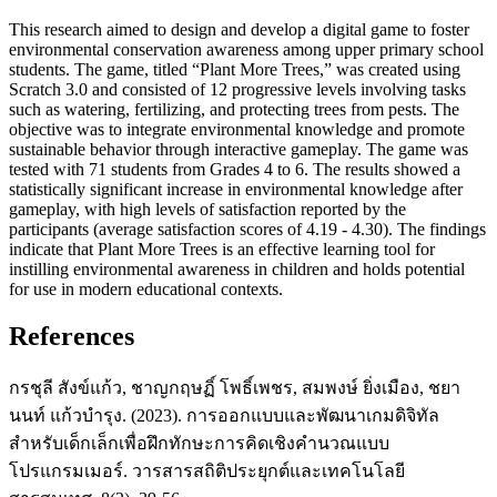
This research aimed to design and develop a digital game to foster
environmental conservation awareness among upper primary school
students. The game, titled “Plant More Trees,” was created using
Scratch 3.0 and consisted of 12 progressive levels involving tasks
such as watering, fertilizing, and protecting trees from pests. The
objective was to integrate environmental knowledge and promote
sustainable behavior through interactive gameplay. The game was
tested with 71 students from Grades 4 to 6. The results showed a
statistically significant increase in environmental knowledge after
gameplay, with high levels of satisfaction reported by the
participants (average satisfaction scores of 4.19 - 4.30). The findings
indicate that Plant More Trees is an effective learning tool for
instilling environmental awareness in children and holds potential
for use in modern educational contexts.
References
กรชุลี สังข์แก้ว, ชาญกฤษฏิ์ โพธิ์เพชร, สมพงษ์ ยิ่งเมือง, ชยา
นนท์ แก้วบำรุง. (2023). การออกแบบและพัฒนาเกมดิจิทัล
สำหรับเด็กเล็กเพื่อฝึกทักษะการคิดเชิงคำนวณแบบ
โปรแกรมเมอร์. วารสารสถิติประยุกต์และเทคโนโลยี