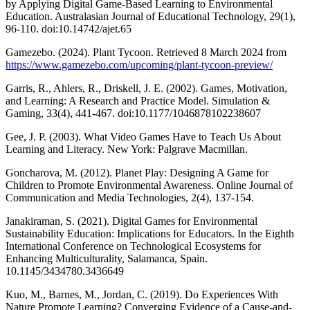
by Applying Digital Game-Based Learning to Environmental
Education. Australasian Journal of Educational Technology, 29(1),
96-110. doi:10.14742/ajet.65
Gamezebo. (2024). Plant Tycoon. Retrieved 8 March 2024 from
https://www.gamezebo.com/upcoming/plant-tycoon-preview/
Garris, R., Ahlers, R., Driskell, J. E. (2002). Games, Motivation,
and Learning: A Research and Practice Model. Simulation &
Gaming, 33(4), 441-467. doi:10.1177/1046878102238607
Gee, J. P. (2003). What Video Games Have to Teach Us About
Learning and Literacy. New York: Palgrave Macmillan.
Goncharova, M. (2012). Planet Play: Designing A Game for
Children to Promote Environmental Awareness. Online Journal of
Communication and Media Technologies, 2(4), 137-154.
Janakiraman, S. (2021). Digital Games for Environmental
Sustainability Education: Implications for Educators. In the Eighth
International Conference on Technological Ecosystems for
Enhancing Multiculturality, Salamanca, Spain.
10.1145/3434780.3436649
Kuo, M., Barnes, M., Jordan, C. (2019). Do Experiences With
Nature Promote Learning? Converging Evidence of a Cause-and-