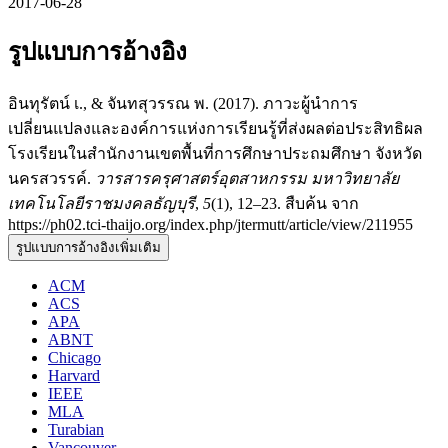
2017-06-28
รูปแบบการอ้างอิง
อินทุรัตน์ เ., & จันทสุวรรณ พ. (2017). ภาวะผู้นำการ
เปลี่ยนแปลงและองค์การแห่งการเรียนรู้ที่ส่งผลต่อประสิทธิผล
โรงเรียนในสำนักงานเขตพื้นที่การศึกษาประถมศึกษา จังหวัด
นครสวรรค์.
วารสารครุศาสตร์อุตสาหกรรม มหาวิทยาลัย
เทคโนโลยีราชมงคลธัญบุรี
,
5
(1), 12–23. สืบค้น จาก
https://ph02.tci-thaijo.org/index.php/jtermutt/article/view/211955
รูปแบบการอ้างอิงเพิ่มเติม
ACM
ACS
APA
ABNT
Chicago
Harvard
IEEE
MLA
Turabian
Vancouver