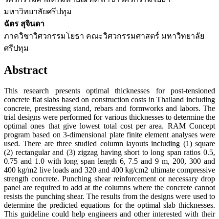
มหาวิทยาลัยศรีปทุม
ฉัตร สุจินดา
ภาควิชาวิศวกรรมโยธา คณะวิศวกรรมศาสตร์ มหาวิทยาลัย
ศรีปทุม
Abstract
This research presents optimal thicknesses for post-tensioned
concrete flat slabs based on construction costs in Thailand including
concrete, prestressing stand, rebars and formworks and labors. The
trial designs were performed for various thicknesses to determine the
optimal ones that give lowest total cost per area. RAM Concept
program based on 3-dimensional plate finite element analyses were
used. There are three studied column layouts including (1) square
(2) rectangular and (3) zigzag having short to long span ratios 0.5,
0.75 and 1.0 with long span length 6, 7.5 and 9 m, 200, 300 and
400 kg/m2 live loads and 320 and 400 kg/cm2 ultimate compressive
strength concrete. Punching shear reinforcement or necessary drop
panel are required to add at the columns where the concrete cannot
resists the punching shear. The results from the designs were used to
determine the predicted equations for the optimal slab thicknesses.
This guideline could help engineers and other interested with their