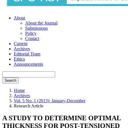
About
About the Journal
Submissions
Policy
Contact
Current
Archives
Editorial Team
Ethics
Announcements
Search
Home
Archives
Vol. 5 No. 1 (2013): January-December
Research Article
A STUDY TO DETERMINE OPTIMAL
THICKNESS FOR POST-TENSIONED