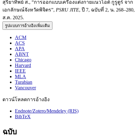
สุริยาทิพย์ ส., “การออกแบบเครื่องแต่งกายแนวโอต์ กูรูตูร์ จาก
เอกลักษณ์จังหวัดพิจิตร”,
PSRU JITE
, ปี 7, ฉบับที่ 2, น. 268–280,
ส.ค. 2025.
รูปแบบการอ้างอิงเพิ่มเติม
ACM
ACS
APA
ABNT
Chicago
Harvard
IEEE
MLA
Turabian
Vancouver
ดาวน์โหลดการอ้างอิง
Endnote/Zotero/Mendeley (RIS)
BibTeX
ฉบับ