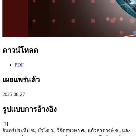
ดาวน์โหลด
PDF
เผยแพร่แล้ว
2025-08-27
รูปแบบการอ้างอิง
[1]
จันทร์ประทีป ช., บัวโต ว., วิจิตรพงษา ศ., แก้วลาดวงษ์ ช., และ