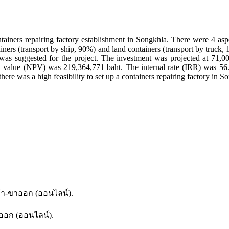
containers repairing factory establishment in Songkhla. There were 4 asp
tainers (transport by ship, 90%) and land containers (transport by truc
 was suggested for the project. The investment was projected at 71,0
t value (NPV) was 219,364,771 baht. The internal rate (IRR) was 5
here was a high feasibility to set up a containers repairing factory in S
ข้า-ขาออก (ออนไลน์).
ออก (ออนไลน์).