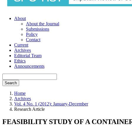
About
About the Journal
Submissions
Policy
Contact
Current
Archives
Editorial Team
Ethics
Announcements
Search
Home
Archives
Vol. 4 No. 1 (2012): January-December
Research Article
FEASIBILITY STUDY OF A CONTAIN