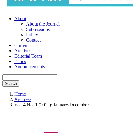
About
About the Journal
Submissions
Policy
Contact
Current
Archives
Editorial Team
Ethics
Announcements
Search
Home
Archives
Vol. 4 No. 1 (2012): January-December