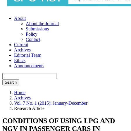
About
About the Journal
Submissions
Policy
Contact
Current
Archives
Editorial Team
Ethics
Announcements
Search
Home
Archives
Vol. 7 No. 1 (2015): January-December
Research Article
CONDITIONS OF USING LPG AND
NGV IN PASSENGER CARS IN