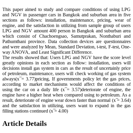
This paper aimed to study and compare conditions of using LPG
and NGV in passenger cars in Bangkok and suburban area in five
sections as follows: installation, maintenance, pricing, wear of
engine, and the satisfaction in utilizing from sample group of users
LPG and NGV amount 400 person in Bangkok and suburban area
which consist of Chachoengsao, Samutprakan, Nonthaburi and
Pathumthani province. Data collection devices are questionnaires
and were analyzed by Mean, Standard Deviation, t-test, F-test, One-
way ANOVA, and Least Significant Difference.
The results showed that: Users LPG and NGV have the score level
greatly opinions in each section as follow: installation, users will
decisions install gas system in cars as the result of uncertainly price
of petroleum, maintenance, users will check working of gas system
always(x ̅= 3.77)pricing, If governments policy let the gas prices,
according to market mechanisms would affect the conditions of
using the car on a daily life (x ̅= 3.57)deteriorate of engine, the
engine have a higher heat when compared using to petroleum. As a
result, deteriorate of engine wear down faster than normal (x ̅= 3.64)
and the satisfaction in utilizing, users want to expand in the gas
filling stations continued (x ̅= 4.00)
Article Details