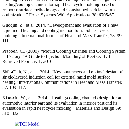
heating/cooling channels for rapid heat cycle molding based on
response surface methodology and Constrained paricle swarm
optimization.” Expet Systems With Applications, 38: 6705-671.
Guoqun, Z., et al. 2014. “Development and evaluation of a new
rapid mold heating and cooling method for rapid heat cycle
molding.” International Journal of Heat and Mass Transfer, 78: 99–
111.
Prabodh, C., (2000). “Mould Cooling Channel and Cooling System
in Factory.” A Guide to Injection Moulding of Plastics, 3 , 1
Retrieved February 1, 2016
Shih-Chih, N., et al. 2014. “Key parameters and optimal design of a
single-layered induction coil for external rapid mold surface.
heating.”InternationalCommunications in Heat and Mass Transfer,
57: 109–117.
Xiao-xin, W., et al. 2014. “Heating/cooling channels design for an
automotive interior part and its evaluation in interior part and its
evaluation in rapid heat cycle molding.” Materials and Design,59:
310–322.