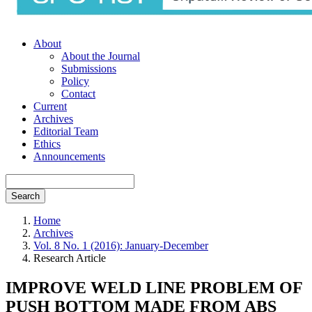
About
About the Journal
Submissions
Policy
Contact
Current
Archives
Editorial Team
Ethics
Announcements
Search
Home
Archives
Vol. 8 No. 1 (2016): January-December
Research Article
IMPROVE WELD LINE PROBLEM OF
PUSH BOTTOM MADE FROM ABS