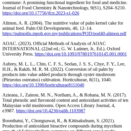
commune: A promising functional ingredient for food and medicine.
Journal of Food Chemistry & Nanotechnology, 9(S1), S204–S210.
https://doi.org/10.17756/jfcn.2023-s1-026
Alimon, A. R. (2004). The nutritive value of palm kernel cake for
animal feed. Palm Oil Developments, 40, 12–14.
https://palmoilis.mpob.gov.my/publications/POD/pod40-alimon.pdf
AOAC. (2023). Official Methods of Analysis of AOAC
INTERNATIONAL (22nd ed.; G. W. Latimer, Jr., Ed.). Oxford
University Press.
https://doi.org/10.1093/9780197610145.001.0001
Aubrey, M. L. L., Chin, C. F. S., Seelan, J. S. S., Chye, F. Y., Lee,
H.H., & Rakib, M. R. M. (2022). Conversion of oil palm by
products into value added products through oyster mushroom
(Pleurotus ostreatus) cultivation. Horticulturae, 8(11), 1040.
https://doi.org/10.3390/horticulturae8111040
Azieana, J., Zainon, M. N., Noriham, A., & Rohana, M. N. (2017).
Total phenolic and flavonoid content and antioxidant activities of ten
Malaysian wild mushrooms. Open Access Library Journal, 4,
e3987.
https://doi.org/10.4236/oalib.1103987
Boonthatui, Y., Chongsuwat, R., & Kittisakulnam, S. (2021).
Production of antioxidant bioactive compounds during mycelium