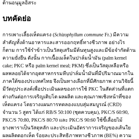
ต้านอนุมูลอิสระ
บทคัดย่อ
การเพาะเลี้ยงเห็ดแครง (
Schizophyllum commune
Fr
.
) มีความ
สำคัญทั้งด้านอาหารและสารออกฤทธิ์ทางชีวภาพ อย่างไร
ก็ตาม การใช้รำข้าวเป็นวัสดุเสริมมีต้นทุนสูงและมีข้อจำกัดด้าน
ความยั่งยืน ดังนั้น กากเนื้อเมล็ดในปาล์มน้ำมัน (palm kernel
cake; PKC หรือ palm kernel meal; PKM) ซึ่งเป็นวัสดุเหลือหรือ
ผลพลอยได้จากอุตสาหกรรมหีบปาล์มน้ำมันที่มีปริมาณมากใน
ภาคใต้ของประเทศไทย จึงเป็นทางเลือกที่มีศักยภาพ งานวิจัยนี้
มีวัตถุประสงค์เพื่อประเมินผลของการใช้ PKC ในสัดส่วนที่แตก
ต่างกันต่อการเจริญเติบโต ผลผลิต และคุณภาพเชิงหน้าที่ของ
เห็ดแครง โดยวางแผนการทดลองแบบสุ่มสมบูรณ์ (CRD)
จำนวน 5 สูตร ได้แก่ RB/S 50:100 (ชุดควบคุม), PKC/S 60:90,
PKC/S 70:80, PKC/S 80:70 และ PKC/S 90:60 ใช้ขี้เลื่อยไม้
ยางพาราเป็นวัสดุหลัก และประเมินอัตราการเจริญของเส้นใย
ผลผลิตดอกเห็ด ร้อยละประสิทธิภาพทางชีวภาพ (BE%) ความ