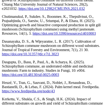
growth of Schizophyllum commune on different cereal media.
Chiang Mai University Journal of Natural Sciences, 20(2),
e2021032.
https://doi.org/10.12982/CMUJNS.2021.032
Chutimanukul, P., Sukdee, S., Boonmee, K., Thepsilvisut, O.,
Prajuabjinda, O., Saesiw, U., Sriumpai, P., & Ehara, H. (2025).
Optimizing growth and bioactive compound production in split gill
mushroom (Schizophyllum commune) using methyl jasmonate.
Resources, 14(1), 3.
https://doi.org/10.3390/resources14010003
Dasanayaka, D. S., & Wijeyaratne, L. R. (2017). Cultivation of
Schizophyllum commune mushroom on different wood substrates.
Journal of Tropical Forestry and Environment, 7(1), 21 30.
https://doi.org/10.31357/jtfe.v7i1.3023
Dasgupta, D., Basu, P., Paul, A., & Acharya, K. (2025).
Schizophyllum commune, an underrated edible and medicinal
mushroom: Farm to industry. Studies in Fungi, 10: e004.
https://doi.org/10.48130/sif-0025-0003
Heuzé, V., Tran, G., Sauvant, D., Noblet, J., Renaudeau, D.,
Bastianelli, D., & Lebas, F. (2024). Palm kernel meal. Feedipedia.
https://www.feedipedia.org/node/43
Kerketta, V., Shukla, C.S., & Singh, H.K. (2024). Impact of
different substrates on growth and yield of Schizophyllum commune