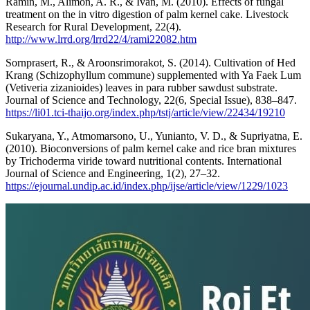
Ramin, M., Alimon, A. R., & Ivan, M. (2010). Effects of fungal
treatment on the in vitro digestion of palm kernel cake. Livestock
Research for Rural Development, 22(4).
http://www.lrrd.org/lrrd22/4/rami22082.htm
Sornprasert, R., & Aroonsrimorakot, S. (2014). Cultivation of Hed
Krang (Schizophyllum commune) supplemented with Ya Faek Lum
(Vetiveria zizanioides) leaves in para rubber sawdust substrate.
Journal of Science and Technology, 22(6, Special Issue), 838–847.
https://li01.tci-thaijo.org/index.php/tstj/article/view/22434/19210
Sukaryana, Y., Atmomarsono, U., Yunianto, V. D., & Supriyatna, E.
(2010). Bioconversions of palm kernel cake and rice bran mixtures
by Trichoderma viride toward nutritional contents. International
Journal of Science and Engineering, 1(2), 27–32.
https://ejournal.undip.ac.id/index.php/ijse/article/view/1229/1023