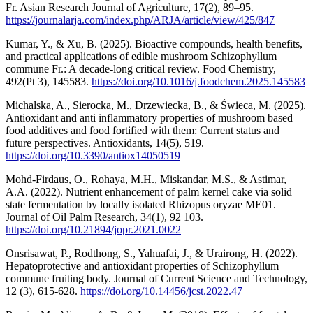
Fr. Asian Research Journal of Agriculture, 17(2), 89–95.
https://journalarja.com/index.php/ARJA/article/view/425/847
Kumar, Y., & Xu, B. (2025). Bioactive compounds, health benefits,
and practical applications of edible mushroom Schizophyllum
commune Fr.: A decade-long critical review. Food Chemistry,
492(Pt 3), 145583.
https://doi.org/10.1016/j.foodchem.2025.145583
Michalska, A., Sierocka, M., Drzewiecka, B., & Świeca, M. (2025).
Antioxidant and anti inflammatory properties of mushroom based
food additives and food fortified with them: Current status and
future perspectives. Antioxidants, 14(5), 519.
https://doi.org/10.3390/antiox14050519
Mohd-Firdaus, O., Rohaya, M.H., Miskandar, M.S., & Astimar,
A.A. (2022). Nutrient enhancement of palm kernel cake via solid
state fermentation by locally isolated Rhizopus oryzae ME01.
Journal of Oil Palm Research, 34(1), 92 103.
https://doi.org/10.21894/jopr.2021.0022
Onsrisawat, P., Rodthong, S., Yahuafai, J., & Urairong, H. (2022).
Hepatoprotective and antioxidant properties of Schizophyllum
commune fruiting body. Journal of Current Science and Technology,
12 (3), 615-628.
https://doi.org/10.14456/jcst.2022.47