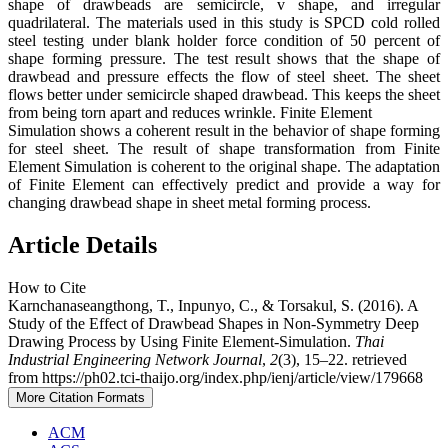
shape of drawbeads are semicircle, v shape, and irregular
quadrilateral. The materials used in this study is SPCD cold rolled
steel testing under blank holder force condition of 50 percent of
shape forming pressure. The test result shows that the shape of
drawbead and pressure effects the flow of steel sheet. The sheet
flows better under semicircle shaped drawbead. This keeps the sheet
from being torn apart and reduces wrinkle. Finite Element
Simulation shows a coherent result in the behavior of shape forming
for steel sheet. The result of shape transformation from Finite
Element Simulation is coherent to the original shape. The adaptation
of Finite Element can effectively predict and provide a way for
changing drawbead shape in sheet metal forming process.
Article Details
How to Cite
Karnchanaseangthong, T., Inpunyo, C., & Torsakul, S. (2016). A
Study of the Effect of Drawbead Shapes in Non-Symmetry Deep
Drawing Process by Using Finite Element-Simulation.
Thai
Industrial Engineering Network Journal
,
2
(3), 15–22. retrieved
from https://ph02.tci-thaijo.org/index.php/ienj/article/view/179668
More Citation Formats
ACM