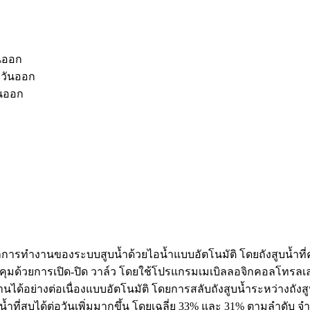
นออก
วันออก
นออก
่งผลการทำงานของระบบสูบน้ำด้วยไอน้ำแบบอัตโนมัติ โดยถังสูบน้ำที
วบคุมด้วยการเปิด-ปิด วาล์ว โดยใช้โปรแกรมเมเบิลลอจิกคอลโทรล
านได้อย่างต่อเนื่องแบบอัตโนมัติ โดยการสลับถังสูบน้ำระหว่างถั
ี่สูบได้ต่อวันเพิ่มมากขึ้น โดยเฉลี่ย 33% และ 31% ตามลำดับ จำนว