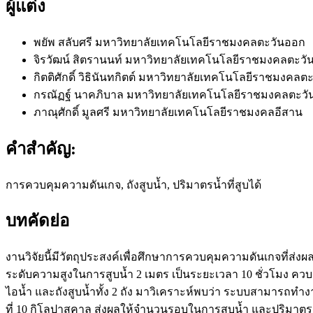
ผู้แต่ง
พยัพ สลับศรี
มหาวิทยาลัยเทคโนโลยีราชมงคลตะวันออก
จิรวัฒน์ สิตรานนท์
มหาวิทยาลัยเทคโนโลยีราชมงคลตะวั
กิตติศักดิ์ วิธินันทกิตต์
มหาวิทยาลัยเทคโนโลยีราชมงคลตะ
กรณัฏฐ์ นาคภิบาล
มหาวิทยาลัยเทคโนโลยีราชมงคลตะวั
ภาณุศักดิ์ มูลศรี
มหาวิทยาลัยเทคโนโลยีราชมงคลอีสาน
คำสำคัญ:
การควบคุมความดันเกจ, ถังสูบน้ำ, ปริมาตรน้ำที่สูบได้
บทคัดย่อ
งานวิจัยนี้มีวัตถุประสงค์เพื่อศึกษาการควบคุมความดันเกจที่ส
ระดับความสูงในการสูบน้ำ 2 เมตร เป็นระยะเวลา 10 ชั่วโมง ค
ไอน้ำ และถังสูบน้ำทั้ง 2 ถัง มาวิเคราะห์พบว่า ระบบสามารถทำง
ที่ 10 กิโลปาสคาล ส่งผลให้จำนวนรอบในการสูบน้ำ และปริมาตรน้ำท