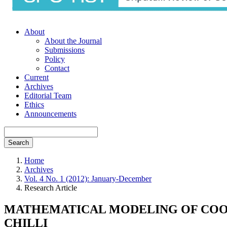
About
About the Journal
Submissions
Policy
Contact
Current
Archives
Editorial Team
Ethics
Announcements
Search
Home
Archives
Vol. 4 No. 1 (2012): January-December
Research Article
MATHEMATICAL MODELING OF COOL
CHILLI