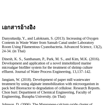
เอกสารอ้างอิง
Danyuttasilp, Y., and Laloknam, S. (2013). Increasing of Oxygen
Contents in Waste Water from Sansab Canal under Laboratory
Room Using Filamentous Cyanobacteria. Advanced Science, 13(2),
24-34. (in Thai)
Dinesh, K. S., Santhanam, P., Park, M. S., and Kim, M.K. (2016).
Development and application of a novel immobilized marine
microalgae biofilter system for the treatment of shrimp culture
effluent. Journal of Water Process Engineering, 13,137–142.
Jangiam, W. (2018). Development of paper mill wastewater
treatment by using alginate immobilization with microorganism in
pack bed Bioreactor to degradation of cellulose. Research Reports.
Chon buri: Department of Chemical Engineering, Faculty of
Engineering, Burapha University. (in Thai)
Johnson, D. (2006). The Manganese-calcium oxide cluster of