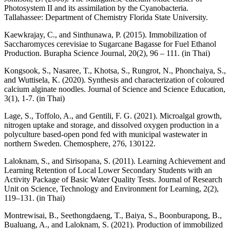
Photosystem II and its assimilation by the Cyanobacteria.
Tallahassee: Department of Chemistry Florida State University.
Kaewkrajay, C., and Sinthunawa, P. (2015). Immobilization of
Saccharomyces cerevisiae to Sugarcane Bagasse for Fuel Ethanol
Production. Burapha Science Journal, 20(2), 96 – 111. (in Thai)
Kongsook, S., Nasaree, T., Khotsa, S., Rungrot, N., Phonchaiya, S.,
and Wuttisela, K. (2020). Synthesis and characterization of coloured
calcium alginate noodles. Journal of Science and Science Education,
3(1), 1-7. (in Thai)
Lage, S., Toffolo, A., and Gentili, F. G. (2021). Microalgal growth,
nitrogen uptake and storage, and dissolved oxygen production in a
polyculture based-open pond fed with municipal wastewater in
northern Sweden. Chemosphere, 276, 130122.
Laloknam, S., and Sirisopana, S. (2011). Learning Achievement and
Learning Retention of Local Lower Secondary Students with an
Activity Package of Basic Water Quality Tests. Journal of Research
Unit on Science, Technology and Environment for Learning, 2(2),
119–131. (in Thai)
Montrewisai, B., Seethongdaeng, T., Baiya, S., Boonburapong, B.,
Bualuang, A., and Laloknam, S. (2021). Production of immobilized