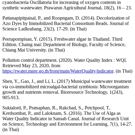
cyanobacteria Oscillatoria for increasing of oxygen contents in
synthetic wastewater. Prawarun Agricultural Journal, 18(2), 16 – 23.
Pattanapipitpaisal, P., and Roopngam, D. (2014). Decolorization of
Azo Dyes by Immobilized Bacterial Consortium Beads. Journal of
Science Ladkrabang, 23(2), 17-29. (in Thai)
Peerapornpisan, Y. (2015). Freshwater algae in Thailand. Third
Edition. Chaing mai: Department of Biology, Faculty of Science,
Chiang Mai University. (in Thai)
Pollution control department. (2020). Water Quality Index : WQI.
Retrieved May 23, 2020, from
https://rwater.mnre.go.th/front/main/WaterQuality/indicator
. (in Thai)
Shen, Y., Gao, J., and Li, L. (2017) Municipal wastewater treatment
via co-immobilized microalgal-bacterial symbiosis: Microorganism
growth and nutrients removal. Bioresource Technology, 1(243),
905-913.
Suktalord, P., Pratsaphan, R., Rakchad, S., Petchpool, T,
Kerdsombat, P., and Laloknam, S. (2016). The Use of Alga as
Water Quality Indicator in Sansab Canal. Journal of Research Unit
on Science, Technology and Environment for Learning, 7(1), 14-27.
(in Thai)