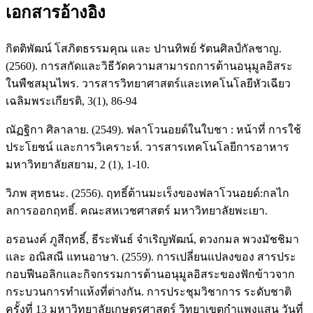
เอกสารอ้างอิง
กิตติพัฒน์ โสภิตธรรมคุณ และ ปานทิพย์ รัตนศิลป์กัลชาญ.
(2560). การสกัดและวิธีวัดความสามารถการต้านอนุมูลอิสระ
ในพืชสมุนไพร. วารสารวิทยาศาสตร์และเทคโนโลยีหัวเฉียว
เฉลิมพระเกียรติ, 3(1), 86-94
ณัฏฐิกา ศิลาลาย. (2549). ฟลาโวนอยด์ในใบชา : หน้าที่ การใช้
ประโยชน์ และการวิเคราะห์. วารสารเทคโนโลยีการอาหาร
มหาวิทยาลัยสยาม, 2 (1), 1-10.
วิภพ สุทธนะ. (2556). ฤทธิ์ต้านมะเร็งของฟลาโวนอยด์:กลไก
ลการออกฤทธิ์. คณะสหเวชศาสตร์ มหาวิทยาลัยพะเยา.
อรอนงค์ ภูสีฤทธิ์, ธีระพันธ์ จำเริญพัฒน์, ดวงกมล พวงมัชชิมา
และ อณิสณี แทนอาษา. (2559). การเปลี่ยนแปลงของ สารประ
กอบฟีนอลิกและกิจกรรมการต้านอนุมูลอิสระของฟักข้าวจาก
กระบวนการทำแห้งที่ต่างกัน. การประชุมวิชาการ ระดับชาติ
ครั้งที่ 13 มหาวิทยาลัยเกษตรศาสตร์ วิทยาเขตกำแพงแสน วันที่