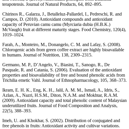
terapotensis. Journal of Natural Products, 64, 892–895.
Chirinos R., Galarza, J., Betalleluz-Pallardel, I., Pedreschi, R. and
Campos, D. (2010). Antioxidant compounds and antioxidant
capacity of Peruvian camu camu (Myrciaria dubia (H.B.K.)
McVaugh) fruit at different maturity stages. Food Chemistry, 120(4),
1019–1024.
Farah, A., Monteiro, M., Donangelo, C. M. and Lafay, S. (2008).
Chlorogenic acids from green coffee extract are highly bioavailable
in humans. Journal of Nutrition, 138, 2309–2315.
Germano, M. P., D’Angelo, V., Biasini, T., Sanogo, R., De
Pasquale, R. and Catania, S. (2006). Evaluation of the antioxidant
properties and bioavailability of free and bound phenolic acids from
Trichilia emetic Vahl. Journal of Ethnopharmacology, 105, 368–373.
Ikram, E. H. K., Eng, K. H., Jalil, A. M. M., Ismail, A., Idris, S.,
Azlan, A., Nazri, H.S.M., Diton, N.A.M. and Mokhtar, R.A.M.
(2009). Antioxidant capacity and total phenolic content of Malaysian
underutilized fruits. Journal of Food Composition and Analysis,
22(5), 388–393.
Imeh, U. and Khokhar, S. (2002). Distribution of conjugated and
free phenols in fruits: Antioxidant activity and cultivar variations.