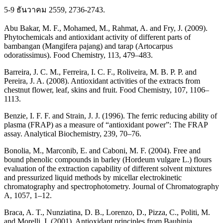
5-9 ธันวาคม 2559, 2736-2743.
Abu Bakar, M. F., Mohamed, M., Rahmat, A. and Fry, J. (2009).
Phytochemicals and antioxidant activity of different parts of
bambangan (Mangifera pajang) and tarap (Artocarpus
odoratissimus). Food Chemistry, 113, 479–483.
Barreira, J. C. M., Ferreira, I. C. F., Roliveira, M. B. P. P. and
Pereira, J. A. (2008). Antioxidant activities of the extracts from
chestnut flower, leaf, skins and fruit. Food Chemistry, 107, 1106–
1113.
Benzie, I. F. F. and Strain, J. J. (1996). The ferric reducing ability of
plasma (FRAP) as a measure of “antioxidant power”: The FRAP
assay. Analytical Biochemistry, 239, 70–76.
Bonolia, M., Marconib, E. and Caboni, M. F. (2004). Free and
bound phenolic compounds in barley (Hordeum vulgare L.) flours
evaluation of the extraction capability of different solvent mixtures
and pressurized liquid methods by micellar electrokinetic
chromatography and spectrophotometry. Journal of Chromatography
A, 1057, 1–12.
Braca, A. T., Nunziatina, D. B., Lorenzo, D., Pizza, C., Politi, M.
and Morelli, I. (2001). Antioxidant principles from Bauhinia