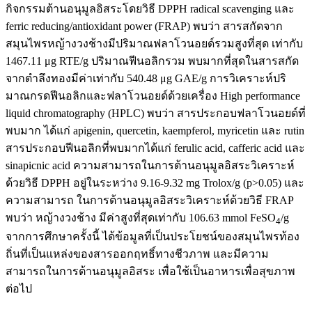
กิจกรรมต้านอนุมูลอิสระโดยวิธี DPPH radical scavenging และ
ferric reducing/antioxidant power (FRAP) พบว่า สารสกัดจาก
สมุนไพรหญ้างวงช้างมีปริมาณฟลาโวนอยด์รวมสูงที่สุด เท่ากับ
1467.11 μg RTE/g ปริมาณฟีนอลิกรวม พบมากที่สุดในสารสกัด
จากตำลึงทองมีค่าเท่ากับ 540.48 μg GAE/g การวิเคราะห์ปริ
มาณกรดฟีนอลิกและฟลาโวนอยด์ด้วยเครื่อง High performance
liquid chromatography (HPLC) พบว่า สารประกอบฟลาโวนอยด์ที่
พบมาก ได้แก่ apigenin, quercetin, kaempferol, myricetin และ rutin
สารประกอบฟีนอลิกที่พบมากได้แก่ ferulic acid, cafferic acid และ
sinapicnic acid ความสามารถในการต้านอนุมูลอิสระวิเคราะห์
ด้วยวิธี DPPH อยู่ในระหว่าง 9.16-9.32 mg Trolox/g (p>0.05) และ
ความสามารถ ในการต้านอนุมูลอิสระวิเคราะห์ด้วยวิธี FRAP
พบว่า หญ้างวงช้าง มีค่าสูงที่สุดเท่ากับ 106.63 mmol FeSO
/g
4
จากการศึกษาครั้งนี้ ได้ข้อมูลที่เป็นประโยชน์ของสมุนไพรท้อง
ถิ่นที่เป็นแหล่งของสารออกฤทธิ์ทางชีวภาพ และมีความ
สามารถในการต้านอนุมูลอิสระ เพื่อใช้เป็นอาหารเพื่อสุขภาพ
ต่อไป