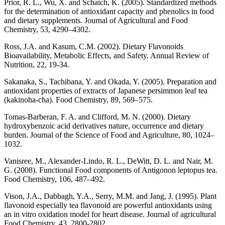
Prior, R. L., Wu, X. and Schaich, K. (2005). Standardized methods
for the determination of antioxidant capacity and phenolics in food
and dietary supplements. Journal of Agricultural and Food
Chemistry, 53, 4290–4302.
Ross, J.A. and Kasum, C.M. (2002). Dietary Flavonoids
Bioavailability, Metabolic Effects, and Safety. Annual Review of
Nutrition, 22, 19-34.
Sakanaka, S., Tachibana, Y. and Okada, Y. (2005). Preparation and
antioxidant properties of extracts of Japanese persimmon leaf tea
(kakinoha-cha). Food Chemistry, 89, 569–575.
Tomas-Barberan, F. A. and Clifford, M. N. (2000). Dietary
hydroxybenzoic acid derivatives nature, occurrence and dietary
burden. Journal of the Science of Food and Agriculture, 80, 1024–
1032.
Vanisree, M., Alexander-Lindo, R. L., DeWitt, D. L. and Nair, M.
G. (2008). Functional Food components of Antigonon leptopus tea.
Food Chemistry, 106, 487–492.
Vison, J.A., Dabbagh, Y.A., Serry, M.M. and Jang, J. (1995). Plant
flavonoid especially tea flavonoid are powerful antioxidants using
an in vitro oxidation model for heart disease. Journal of agricultural
Food Chemistry, 43, 2800-2802.