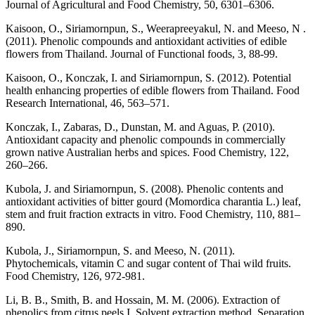
Journal of Agricultural and Food Chemistry, 50, 6301–6306.
Kaisoon, O., Siriamornpun, S., Weerapreeyakul, N. and Meeso, N .
(2011). Phenolic compounds and antioxidant activities of edible
flowers from Thailand. Journal of Functional foods, 3, 88-99.
Kaisoon, O., Konczak, I. and Siriamornpun, S. (2012). Potential
health enhancing properties of edible flowers from Thailand. Food
Research International, 46, 563–571.
Konczak, I., Zabaras, D., Dunstan, M. and Aguas, P. (2010).
Antioxidant capacity and phenolic compounds in commercially
grown native Australian herbs and spices. Food Chemistry, 122,
260–266.
Kubola, J. and Siriamornpun, S. (2008). Phenolic contents and
antioxidant activities of bitter gourd (Momordica charantia L.) leaf,
stem and fruit fraction extracts in vitro. Food Chemistry, 110, 881–
890.
Kubola, J., Siriamornpun, S. and Meeso, N. (2011).
Phytochemicals, vitamin C and sugar content of Thai wild fruits.
Food Chemistry, 126, 972-981.
Li, B. B., Smith, B. and Hossain, M. M. (2006). Extraction of
phenolics from citrus peels I. Solvent extraction method. Separation