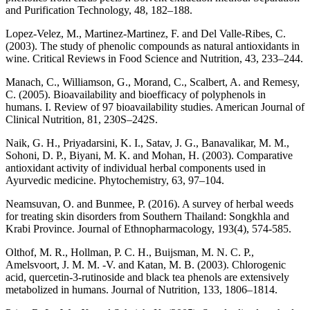
and Purification Technology, 48, 182–188.
Lopez-Velez, M., Martinez-Martinez, F. and Del Valle-Ribes, C.
(2003). The study of phenolic compounds as natural antioxidants in
wine. Critical Reviews in Food Science and Nutrition, 43, 233–244.
Manach, C., Williamson, G., Morand, C., Scalbert, A. and Remesy,
C. (2005). Bioavailability and bioefficacy of polyphenols in
humans. I. Review of 97 bioavailability studies. American Journal of
Clinical Nutrition, 81, 230S–242S.
Naik, G. H., Priyadarsini, K. I., Satav, J. G., Banavalikar, M. M.,
Sohoni, D. P., Biyani, M. K. and Mohan, H. (2003). Comparative
antioxidant activity of individual herbal components used in
Ayurvedic medicine. Phytochemistry, 63, 97–104.
Neamsuvan, O. and Bunmee, P. (2016). A survey of herbal weeds
for treating skin disorders from Southern Thailand: Songkhla and
Krabi Province. Journal of Ethnopharmacology, 193(4), 574-585.
Olthof, M. R., Hollman, P. C. H., Buijsman, M. N. C. P.,
Amelsvoort, J. M. M. -V. and Katan, M. B. (2003). Chlorogenic
acid, quercetin-3-rutinoside and black tea phenols are extensively
metabolized in humans. Journal of Nutrition, 133, 1806–1814.