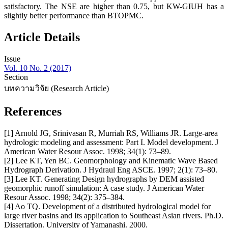
satisfactory. The NSE are higher than 0.75, but KW-GIUH has a
slightly better performance than BTOPMC.
Article Details
Issue
Vol. 10 No. 2 (2017)
Section
บทความวิจัย (Research Article)
References
[1] Arnold JG, Srinivasan R, Murriah RS, Williams JR. Large-area
hydrologic modeling and assessment: Part I. Model development. J
American Water Resour Assoc. 1998; 34(1): 73–89.
[2] Lee KT, Yen BC. Geomorphology and Kinematic Wave Based
Hydrograph Derivation. J Hydraul Eng ASCE. 1997; 2(1): 73–80.
[3] Lee KT. Generating Design hydrographs by DEM assisted
geomorphic runoff simulation: A case study. J American Water
Resour Assoc. 1998; 34(2): 375–384.
[4] Ao TQ. Development of a distributed hydrological model for
large river basins and Its application to Southeast Asian rivers. Ph.D.
Dissertation. University of Yamanashi. 2000.