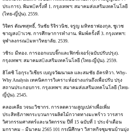
ประการ). พิมพครั้งที่ 1. กรุงเทพฯ: สมาคมส่งเสริมเทคโนโลยี
(ไทย-ญี่ปุ่น). 2559.
วิจิตร ตัณฑสุทธิ์, วันชัย ริจิรวนิช, จรูญ มหิทธาฟองกุล, ชูเวช
ชาญสงาเวช. การศึกษาการทํางาน. พิมพ์ครั้งที่ 3. กรุงเทพฯ:
จุฬาลงกรณมหาวิทยาลัย. 2539.
วชิระ มีทอง. การออกแบบจิ๊กและฟิกซ์เจอร์(ฉบับปรับปรุง).
กรุงเทพฯ: สมาคมสงเสริมเทคโนโลยี (ไทย-ญี่ปุ่น). 2559.
ฮิโตชิ โอกุระวิเชียร เบญจวัฒนาผล และสมชัย อัครทิวา. Why-
Why Analysis เทคนิคการวิเคราะห์อย่างแก่นถึงเพื่อปรับ ปรุง
สถานประกอบการ. กรุงเทพฯ: สมาคมส่งเสริมเทคโนโลยี (ไทย-
ญี่ปุ่น). 2545.
คลอเคลีย วจนะวิชากร. การลดความสูญเปล่าเพื่อเพิ่ม
ประสิทธิภาพกระบวนการผลิตไม้กวาดทางมะพร้าว วารสาร
วิศวกรรมศาสตร์และนวัตกรรม ปีที่ 15 ฉบับที่ 1 ประจําเดือน
มกราคม – มีนาคม 2565 101 กรณีศึกษา วิสาหกิจชุมชนบ้านบุ่ง