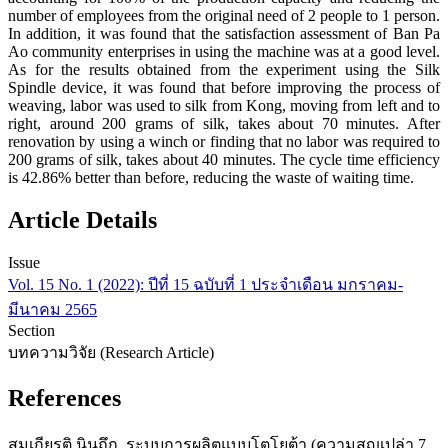
number of employees from the original need of 2 people to 1 person.
In addition, it was found that the satisfaction assessment of Ban Pa
Ao community enterprises in using the machine was at a good level.
As for the results obtained from the experiment using the Silk
Spindle device, it was found that before improving the process of
weaving, labor was used to silk from Kong, moving from left and to
right, around 200 grams of silk, takes about 70 minutes. After
renovation by using a winch or finding that no labor was required to
200 grams of silk, takes about 40 minutes. The cycle time efficiency
is 42.86% better than before, reducing the waste of waiting time.
Article Details
Issue
Vol. 15 No. 1 (2022): ปีที่ 15 ฉบับที่ 1 ประจำเดือน มกราคม-
มีนาคม 2565
Section
บทความวิจัย (Research Article)
References
สมเกียรติ นินถึก. ระบบการผลิตแบบโตโยต้า (ความสูญเปล่า 7