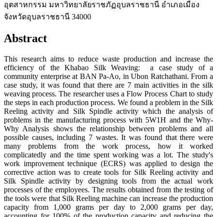
อุตสาหกรรม มหาวิทยาลัยราชภัฏอุบลราชธานี อำเภอเมือง
จังหวัดอุบลราชธานี 34000
Abstract
This research aims to reduce waste production and increase the
efficiency of the Khabao Silk Weaving: a case study of a
community enterprise at BAN Pa-Ao, in Ubon Ratchathani. From a
case study, it was found that there are 7 main activities in the silk
weaving process. The researcher uses a Flow Process Chart to study
the steps in each production process. We found a problem in the Silk
Reeling activity and Silk Spindle activity which the analysis of
problems in the manufacturing process with 5W1H and the Why-
Why Analysis shows the relationship between problems and all
possible causes, including 7 wastes. It was found that there were
many problems from the work process, how it worked
complicatedly and the time spent working was a lot. The study's
work improvement technique (ECRS) was applied to design the
corrective action was to create tools for Silk Reeling activity and
Silk Spindle activity by designing tools from the actual work
processes of the employees. The results obtained from the testing of
the tools were that Silk Reeling machine can increase the production
capacity from 1,000 grams per day to 2,000 grams per day,
accounting for 100% of the production capacity and reducing the