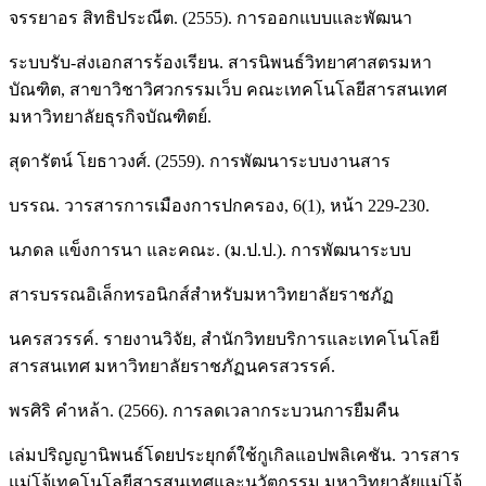
จรรยาอร สิทธิประณีต. (2555). การออกแบบและพัฒนา
ระบบรับ-ส่งเอกสารร้องเรียน. สารนิพนธ์วิทยาศาสตรมหา
บัณฑิต, สาขาวิชาวิศวกรรมเว็บ คณะเทคโนโลยีสารสนเทศ
มหาวิทยาลัยธุรกิจบัณฑิตย์.
สุดารัตน์ โยธาวงศ์. (2559). การพัฒนาระบบงานสาร
บรรณ. วารสารการเมืองการปกครอง, 6(1), หน้า 229-230.
นภดล แข็งการนา และคณะ. (ม.ป.ป.). การพัฒนาระบบ
สารบรรณอิเล็กทรอนิกส์สำหรับมหาวิทยาลัยราชภัฏ
นครสวรรค์. รายงานวิจัย, สำนักวิทยบริการและเทคโนโลยี
สารสนเทศ มหาวิทยาลัยราชภัฏนครสวรรค์.
พรศิริ คำหล้า. (2566). การลดเวลากระบวนการยืมคืน
เล่มปริญญานิพนธ์โดยประยุกต์ใช้กูเกิลแอปพลิเคชัน. วารสาร
แม่โจ้เทคโนโลยีสารสนเทศและนวัตกรรม มหาวิทยาลัยแม่โจ้,