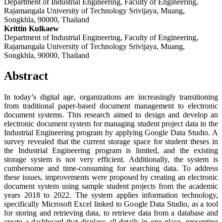
Department of Industrial Engineering, Faculty of Engineering,
Rajamangala University of Technology Srivijaya, Muang,
Songkhla, 90000, Thailand
Krittin Kulkaew
Department of Industrial Engineering, Faculty of Engineering,
Rajamangala University of Technology Srivijaya, Muang,
Songkhla, 90000, Thailand
Abstract
In today’s digital age, organizations are increasingly transitioning
from traditional paper-based document management to electronic
document systems. This research aimed to design and develop an
electronic document system for managing student project data in the
Industrial Engineering program by applying Google Data Studio. A
survey revealed that the current storage space for student theses in
the Industrial Engineering program is limited, and the existing
storage system is not very efficient. Additionally, the system is
cumbersome and time-consuming for searching data. To address
these issues, improvements were proposed by creating an electronic
document system using sample student projects from the academic
years 2018 to 2022. The system applies information technology,
specifically Microsoft Excel linked to Google Data Studio, as a tool
for storing and retrieving data, to retrieve data from a database and
create a dashboard that displays all details in one place, presenting