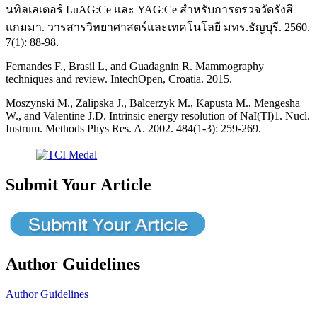
นทิลเลเตอร์ LuAG:Ce และ YAG:Ce สำหรับการตรวจวัดรังสี
แกมมา. วารสารวิทยาศาสตร์และเทคโนโลยี มทร.ธัญบุรี. 2560.
7(1): 88-98.
Fernandes F., Brasil L, and Guadagnin R. Mammography
techniques and review. IntechOpen, Croatia. 2015.
Moszynski M., Zalipska J., Balcerzyk M., Kapusta M., Mengesha
W., and Valentine J.D. Intrinsic energy resolution of NaI(Tl)1. Nucl.
Instrum. Methods Phys Res. A. 2002. 484(1-3): 259-269.
Submit Your Article
Author Guidelines
Author Guidelines