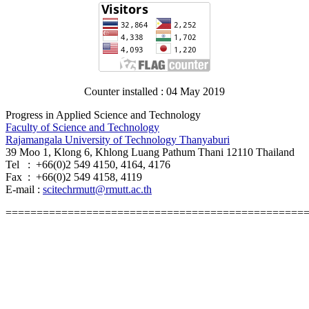
Counter installed : 04 May 2019
Progress in Applied Science and Technology
Faculty of Science and Technology
Rajamangala University of Technology Thanyaburi
39 Moo 1, Klong 6, Khlong Luang Pathum Thani 12110 Thailand
Tel : +66(0)2 549 4150, 4164, 4176
Fax : +66(0)2 549 4158, 4119
E-mail :
scitechrmutt@rmutt.ac.th
================================================