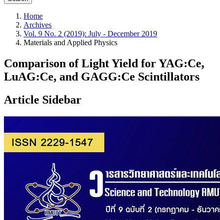
Home
Archives
Vol. 9 No. 2 (2019): July - December 2019
Materials and Applied Physics
Comparison of Light Yield for YAG:Ce,
LuAG:Ce, and GAGG:Ce Scintillators
Article Sidebar