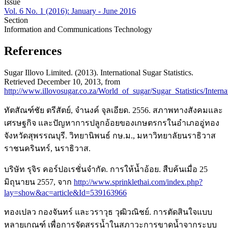
Issue
Vol. 6 No. 1 (2016): January - June 2016
Section
Information and Communications Technology
References
Sugar Illovo Limited. (2013). International Sugar Statistics.
Retrieved December 10, 2013, from
http://www.illovosugar.co.za/World_of_sugar/Sugar_Statistics/Interna
ทัตสัณฑ์ชัย ตรีสัตย์, จำนงค์ จุลเอียด. 2556. สภาพทางสังคมและ
เศรษฐกิจ และปัญหาการปลูกอ้อยของเกษตรกรในอำเภออู่ทอง
จังหวัดสุพรรณบุรี. วิทยานิพนธ์ กษ.ม., มหาวิทยาลัยนราธิวาส
ราชนครินทร์, นราธิวาส.
บริษัท รุจิร คอร์ปอเรชั่นจำกัด. การให้น้ำอ้อย. สืบค้นเมื่อ 25
มิถุนายน 2557, จาก
http://www.sprinklethai.com/index.php?
lay=show&ac=article&Id=539163966
ทองเปลว กองจันทร์ และวราวุธ วุฒิวณิชย์. การตัดสินใจแบบ
หลายเกณฑ์ เพื่อการจัดสรรน้ำในสภาวะการขาดน้ำจากระบบ