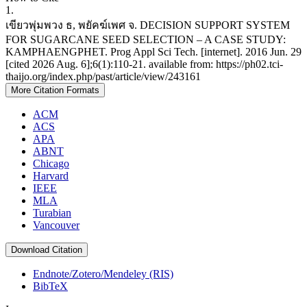
1.
เขียวพุ่มพวง ธ, พยัคฆ์เพศ จ. DECISION SUPPORT SYSTEM
FOR SUGARCANE SEED SELECTION – A CASE STUDY:
KAMPHAENGPHET. Prog Appl Sci Tech. [internet]. 2016 Jun. 29
[cited 2026 Aug. 6];6(1):110-21. available from: https://ph02.tci-
thaijo.org/index.php/past/article/view/243161
More Citation Formats
ACM
ACS
APA
ABNT
Chicago
Harvard
IEEE
MLA
Turabian
Vancouver
Download Citation
Endnote/Zotero/Mendeley (RIS)
BibTeX