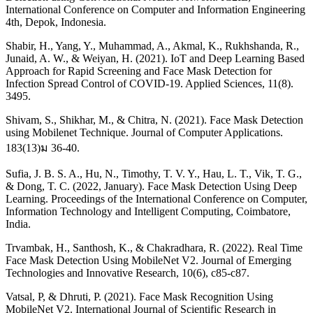
International Conference on Computer and Information Engineering
4th, Depok, Indonesia.
Shabir, H., Yang, Y., Muhammad, A., Akmal, K., Rukhshanda, R.,
Junaid, A. W., & Weiyan, H. (2021). IoT and Deep Learning Based
Approach for Rapid Screening and Face Mask Detection for
Infection Spread Control of COVID-19. Applied Sciences, 11(8).
3495.
Shivam, S., Shikhar, M., & Chitra, N. (2021). Face Mask Detection
using Mobilenet Technique. Journal of Computer Applications.
183(13)ม 36-40.
Sufia, J. B. S. A., Hu, N., Timothy, T. V. Y., Hau, L. T., Vik, T. G.,
& Dong, T. C. (2022, January). Face Mask Detection Using Deep
Learning. Proceedings of the International Conference on Computer,
Information Technology and Intelligent Computing, Coimbatore,
India.
Trvambak, H., Santhosh, K., & Chakradhara, R. (2022). Real Time
Face Mask Detection Using MobileNet V2. Journal of Emerging
Technologies and Innovative Research, 10(6), c85-c87.
Vatsal, P, & Dhruti, P. (2021). Face Mask Recognition Using
MobileNet V2. International Journal of Scientific Research in