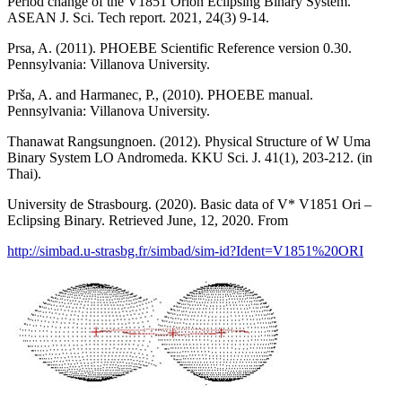
Period change of the V1851 Orion Eclipsing Binary System.
ASEAN J. Sci. Tech report. 2021, 24(3) 9-14.
Prsa, A. (2011). PHOEBE Scientific Reference version 0.30.
Pennsylvania: Villanova University.
Prša, A. and Harmanec, P., (2010). PHOEBE manual.
Pennsylvania: Villanova University.
Thanawat Rangsungnoen. (2012). Physical Structure of W Uma
Binary System LO Andromeda. KKU Sci. J. 41(1), 203-212. (in
Thai).
University de Strasbourg. (2020). Basic data of V* V1851 Ori –
Eclipsing Binary. Retrieved June, 12, 2020. From
http://simbad.u-strasbg.fr/simbad/sim-id?Ident=V1851%20ORI