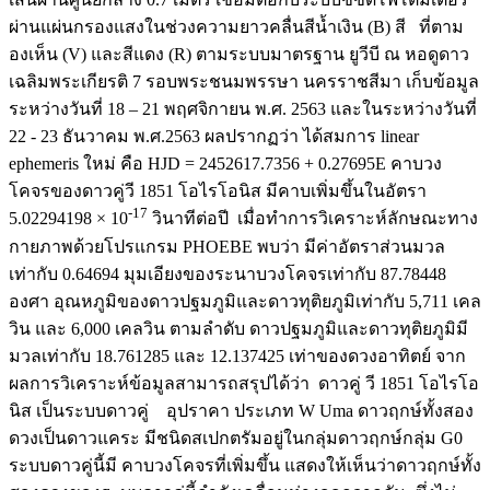
ผ่านแผ่นกรองแสงในช่วงความยาวคลื่นสีน้ำเงิน (B) สี ที่ตาม
องเห็น (V) และสีแดง (R) ตามระบบมาตรฐาน ยูวีบี ณ หอดูดาว
เฉลิมพระเกียรติ 7 รอบพระชนมพรรษา นครราชสีมา เก็บข้อมูล
ระหว่างวันที่ 18 – 21 พฤศจิกายน พ.ศ. 2563 และในระหว่างวันที่
22 - 23 ธันวาคม พ.ศ.2563 ผลปรากฏว่า ได้สมการ linear
ephemeris ใหม่ คือ HJD = 2452617.7356 + 0.27695E คาบวง
โคจรของดาวคู่วี 1851 โอไรโอนิส มีคาบเพิ่มขึ้นในอัตรา
-17
5.02294198 × 10
วินาทีต่อปี เมื่อทำการวิเคราะห์ลักษณะทาง
กายภาพด้วยโปรแกรม PHOEBE พบว่า มีค่าอัตราส่วนมวล
เท่ากับ 0.64694 มุมเอียงของระนาบวงโคจรเท่ากับ 87.78448
องศา อุณหภูมิของดาวปฐมภูมิและดาวทุติยภูมิเท่ากับ 5,711 เคล
วิน และ 6,000 เคลวิน ตามลำดับ ดาวปฐมภูมิและดาวทุติยภูมิมี
มวลเท่ากับ 18.761285 และ 12.137425 เท่าของดวงอาทิตย์ จาก
ผลการวิเคราะห์ข้อมูลสามารถสรุปได้ว่า ดาวคู่ วี 1851 โอไรโอ
นิส เป็นระบบดาวคู่ อุปราคา ประเภท W Uma ดาวฤกษ์ทั้งสอง
ดวงเป็นดาวแคระ มีชนิดสเปกตรัมอยู่ในกลุ่มดาวฤกษ์กลุ่ม G0
ระบบดาวคู่นี้มี คาบวงโคจรที่เพิ่มขึ้น แสดงให้เห็นว่าดาวฤกษ์ทั้ง