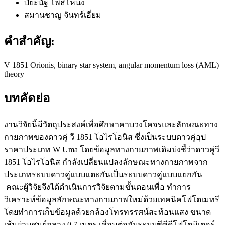
ปิยะนัฐ โพธิ์โหน่ง
สมานชาญ จันทร์เอี่ยม
คำสำคัญ:
V 1851 Orionis, binary star system, angular momentum loss (AML)
theory
บทคัดย่อ
งานวิจัยนี้มีวัตถุประสงค์เพื่อศึกษาคาบวงโคจรและลักษณะทาง
กายภาพของดาวคู่ วี 1851 โอไรโอนิส ซึ่งเป็นระบบดาวคู่อุป
ราคาประเภท W Uma โดยข้อมูลทางกายภาพเดิมบ่งชี้ว่าดาวคู่วี
1851 โอไรโอนิส กำลังเปลี่ยนแปลงลักษณะทางกายภาพจาก
ประเภทระบบดาวคู่แบบแตะกันเป็นระบบดาวคู่แบบแยกกัน
คณะผู้วิจัยจึงได้ดำเนินการวิจัยตามขั้นตอนเพื่อ ทำการ
วิเคราะห์ข้อมูลลักษณะทางกายภาพใหม่ด้วยเทคนิคโฟโตเมทรี
โดยทำการเก็บข้อมูลด้วยกล้องโทรทรรศน์สะท้อนแสง ขนาด
เส้นผ่านศูนย์กลาง 0.7 เมตร เชื่อมต่อกับระบบซีซีดีโฟโตมิเตอร์