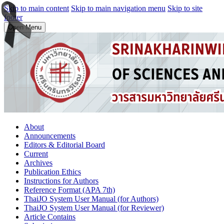
Skip to main content
Skip to main navigation menu
Skip to site
footer
Open Menu
About
Announcements
Editors & Editorial Board
Current
Archives
Publication Ethics
Instructions for Authors
Reference Format (APA 7th)
ThaiJO System User Manual (for Authors)
ThaiJO System User Manual (for Reviewer)
Article Contains