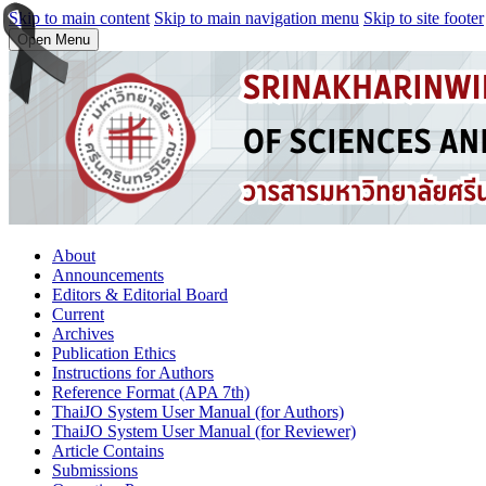
Skip to main content
Skip to main navigation menu
Skip to site footer
Open Menu
About
Announcements
Editors & Editorial Board
Current
Archives
Publication Ethics
Instructions for Authors
Reference Format (APA 7th)
ThaiJO System User Manual (for Authors)
ThaiJO System User Manual (for Reviewer)
Article Contains
Submissions