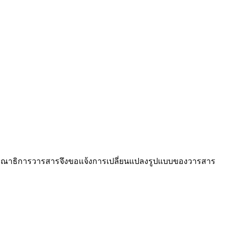
รรณาธิการวารสารจึงขอแจ้งการเปลี่ยนแปลงรูปแบบของวารสาร