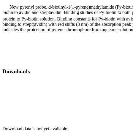
New pyrenyl probe, d-biotinyl-1(1-pyrene)methylamide (Py-biotin), 
biotin to avidin and streptavidin. Binding studies of Py-biotin to both
protein to Py-biotin solution. Binding constants for Py-biotin with av
binding to strept(avidin) with red shifts (3 nm) of the absorption peak
indicates the protection of pyrene chromophore from aqueous solution by
Downloads
Download data is not yet available.