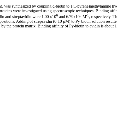
was synthesized by coupling d-biotin to 1(1-pyrene)methylamine hydr
 proteins were investigated using spectroscopic techniques. Binding affini
6
5
-1
idin and streptavidin were 1.00 x10
and 6.79x10
M
, respectively. 
 positions. Adding of strepavidin (0-10 µM) to Py-biotin solution resulte
 the protein matrix. Binding affinity of Py-biotin to avidin is about 1.5