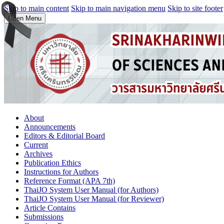
Skip to main content
Skip to main navigation menu
Skip to site footer
Open Menu
About
Announcements
Editors & Editorial Board
Current
Archives
Publication Ethics
Instructions for Authors
Reference Format (APA 7th)
ThaiJO System User Manual (for Authors)
ThaiJO System User Manual (for Reviewer)
Article Contains
Submissions