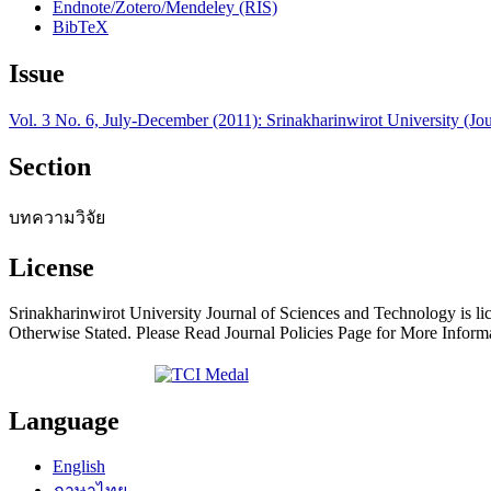
Endnote/Zotero/Mendeley (RIS)
BibTeX
Issue
Vol. 3 No. 6, July-December (2011): Srinakharinwirot University (Jo
Section
บทความวิจัย
License
Srinakharinwirot University Journal of Sciences and Technology is l
Otherwise Stated. Please Read Journal Policies Page for More Infor
Language
English
ภาษาไทย