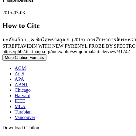
2015-03-03
How to Cite
มะลัยแก้ว ป., & ชัยวิสุทธางกูล อ. (2015). การศึกษาการจับร
STREPTAVIDIN WITH NEW PYRENYL PROBE BY SPECTRO
https://ph02.tci-thaijo.org/index.php/swujournal/article/view/31742
More Citation Formats
ACM
ACS
APA
ABNT
Chicago
Harvard
IEEE
MLA
Turabian
Vancouver
Download Citation