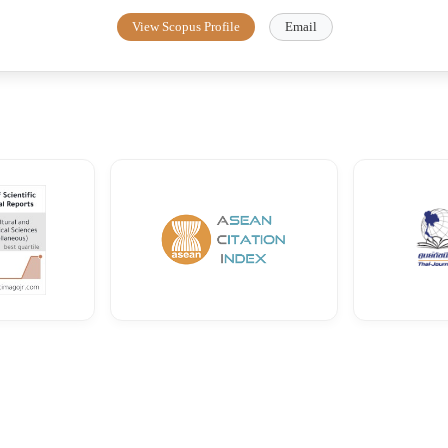
View Scopus Profile
Email