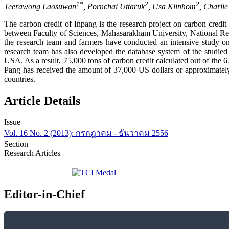
1*
2
2
Teerawong Laosuwan
, Pornchai Uttaruk
, Usa Klinhom
, Charli
The carbon credit of Inpang is the research project on carbon credit 
between Faculty of Sciences, Mahasarakham University, National R
the research team and farmers have conducted an intensive study on
research team has also developed the database system of the studie
USA. As a result, 75,000 tons of carbon credit calculated out of the 6
Pang has received the amount of 37,000 US dollars or approximately 
countries.
Article Details
Issue
Vol. 16 No. 2 (2013): กรกฎาคม - ธันวาคม 2556
Section
Research Articles
Editor-in-Chief