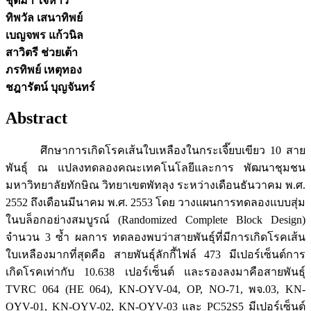
ชุติมา ใจห้าว
ทิพวัล เสนาทิพย์
เบญจพร แก้วนิล
สาวิตรี ช่วยเต้า
ภรทิพย์ เหตุทอง
ชฎารัตน์ บุญจันทร์
Abstract
ศึกษาการเกิดโรคเส้นใบเหลืองในกระเจี๊ยบเขียว 10 สาย
พันธุ์ ณ แปลงทดลองคณะเทคโนโลยีและการ พัฒนาชุมชน
มหาวิทยาลัยทักษิณ วิทยาเขตพัทลุง ระหว่างเดือนธันวาคม พ.ศ.
2552 ถึงเดือนมีนาคม พ.ศ. 2553 โดย วางแผนการทดลองแบบสุ่ม
ในบล็อกอย่างสมบูรณ์ (Randomized Complete Block Design)
จำนวน 3 ซ้ำ ผลการ ทดลองพบว่าสายพันธุ์ที่มีการเกิดโรคเส้น
ใบเหลืองมากที่สุดคือ สายพันธุ์ลักกี้ไฟล์ 473 มีเปอร์เซ็นต์การ
เกิดโรคเท่ากับ 10.638 เปอร์เซ็นต์ และรองลงมาคือสายพันธุ์
TVRC 064 (HE 064), KN-OYV-04, OP, NO-71, พจ.03, KN-
OYV-01, KN-OYV-02, KN-OYV-03 และ PC52S5 มีเปอร์เซ็นต์