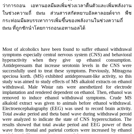
ว่าการถอน เอทานอลมีผลเพิ่มช่วงเวลาตื่นตัวและเพิ่มพลังงาน
ในช่วงความถี่ theta ส่วนสารสกัดหยาบอัลคาลอยด์จาก พืช
กระท่อมมีผลบรรเทาการเพิ่มขึ้นของพลังงานในช่วงความถี่
theta ที่ถูกชักนำโดยการถอนเอทานอลได้
Most of alcoholics have been found to suffer ethanol withdrawal
symptoms especially central nervous system (CNS) and behavioral
hyperactivity when they give up ethanol consumption.
Antidepressants that increase serotonin levels in the CNS were
successfully used to treat these symptoms. Previously, Mitragyna
speciosa korth. (MS) exhibited antidepressant-like activity, so this
study was aimed to study effects of MS alkaloid extracts on ethanol
withdrawal. Male Wistar rats were anesthetized for electrode
implantation and rendered dependent on ethanol. Then, ethanol was
removed to induce ethanol withdrawal symptoms. Crude MS
alkaloid extract was given to animals before ethanol withdrawal.
Electroencephalography (EEG) was used to record brain activity.
Total awake period and theta band wave during withdrawal peroid
were analyzed to indicate the state of CNS hyperexcitation. The
results showed that total awake period and EEG power of theta
wave from frontal and parietal cortices were increased by ethanol