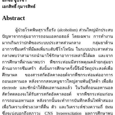
อภิชัย ชูปรีชา
เอกสิทธิ์ กุมารสิทธ์
Abstract
ผู้ป่วยโรคพิษสุราเรื้อรัง (alcoholism) ส่วนใหญ่มักประสบ
ปัญหาจากกลุ่มอาการถอนแอลกอฮอล์ โดยเฉพาะ การทำงาน
มากเกินกว่าปกติของระบบประสาทส่วนกลาง กลุ่มยาต้าน
อาการซึมเศร้าที่มีผลเพิ่มระดับซีโรโทนิน ในระบบประสาทส่วน
กลางพบว่าสามารถนำมาใช้รักษาอาการเหล่านี้ได้ผล และจาก
การศึกษาที่ผ่านมาพบว่า พืชกระท่อมมีสรรพคุณคล้ายกลุ่มยา
ต้านอาการซึมเศร้า ดังนั้นการศึกษาครั้งนี้จึงมีวัตถุประสงค์เพื่อ
ศึกษาผล ของสารสกัดอัลคาลอยด์จากพืชกระท่อมต่ออาการ
ถอนเอทานอล หลังจากกสลบหนูขาวใหญ่สายพันธุ์วิสต้า เพื่อฝัง
electrode และชักนำให้ติดเอทานอลแล้ว ในวันที่ถอนเอทานอล
สัตว์ทดลองจะได้รับสารสกัดอัลคาลอยด์ จากพืชกระท่อมก่อน
การถอนเอทานอล หลังจากนั้นจะทำการบันทึกคลื่นไฟฟ้าสมอง
เพื่อวิเคราะห์ช่วงเวลาที่ตื่น ตัว และวิเคราะห์ช่วงความถี่ theta
ซึ่งจะบ่งบอกถึงสภาวะ CNS hyperexcitation ผลการศึกษาพบ