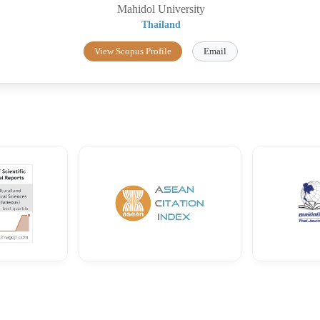
Mahidol University
Thailand
View Scopus Profile
Email