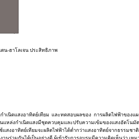
สเตน-ฮาโลเจน ประสิทธิภาพ
นิดแสงอาทิตย์เทียม และทดสอบผลของ การผลิตไฟฟ้าของแผงเซลล์แส
็นแหล่งกำเนิดแสงมีชุดควบคุมและปรับความเข้มของแสงอัตโนมัต ผ
่ใช้แสงอาทิตย์เทียมจะผลิตไฟฟ้าได้ต่ำกว่าแสงอาทิตย์จากธรรมช
านร่วมกันได้เป็นอย่างดี ผู้เข้ารับการอบรมมีความคิดเห็นว่า เ