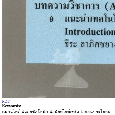
PDF
Keywords:
แมกนีไทต์ ฟีนอลซัลโฟนิก-ฟอมัลดิไฮด์เรซิน ไอออนของโลหะ