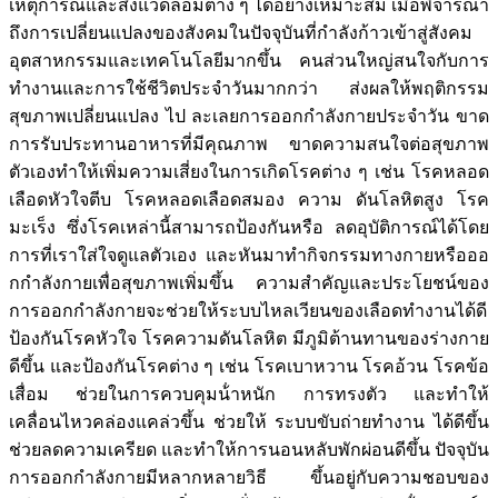
เหตุการณ์และสิ่งแวดล้อมต่าง ๆ ได้อย่างเหมาะสม เมื่อพิจารณา
ถึงการเปลี่ยนแปลงของสังคมในปัจจุบันที่กําลังก้าวเข้าสู่สังคม
อุตสาหกรรมและเทคโนโลยีมากขึ้น คนส่วนใหญ่สนใจกับการ
ทํางานและการใช้ชีวิตประจําวันมากกว่า ส่งผลให้พฤติกรรม
สุขภาพเปลี่ยนแปลง ไป ละเลยการออกกําลังกายประจําวัน ขาด
การรับประทานอาหารที่มีคุณภาพ ขาดความสนใจต่อสุขภาพ
ตัวเองทําให้เพิ่มความเสี่ยงในการเกิดโรคต่าง ๆ เช่น โรคหลอด
เลือดหัวใจตีบ โรคหลอดเลือดสมอง ความ ดันโลหิตสูง โรค
มะเร็ง ซึ่งโรคเหล่านี้สามารถป้องกันหรือ ลดอุบัติการณ์ได้โดย
การที่เราใส่ใจดูแลตัวเอง และหันมาทํากิจกรรมทางกายหรือออ
กกําลังกายเพื่อสุขภาพเพิ่มขึ้น ความสําคัญและประโยชน์ของ
การออกกําลังกายจะช่วยให้ระบบไหลเวียนของเลือดทํางานได้ดี
ป้องกันโรคหัวใจ โรคความดันโลหิต มีภูมิต้านทานของร่างกาย
ดีขึ้น และป้องกันโรคต่าง ๆ เช่น โรคเบาหวาน โรคอ้วน โรคข้อ
เสื่อม ช่วยในการควบคุมน้ําหนัก การทรงตัว และทําให้
เคลื่อนไหวคล่องแคล่วขึ้น ช่วยให้ ระบบขับถ่ายทํางาน ได้ดีขึ้น
ช่วยลดความเครียด และทําให้การนอนหลับพักผ่อนดีขึ้น ปัจจุบัน
การออกกําลังกายมีหลากหลายวิธี ขึ้นอยู่กับความชอบของ