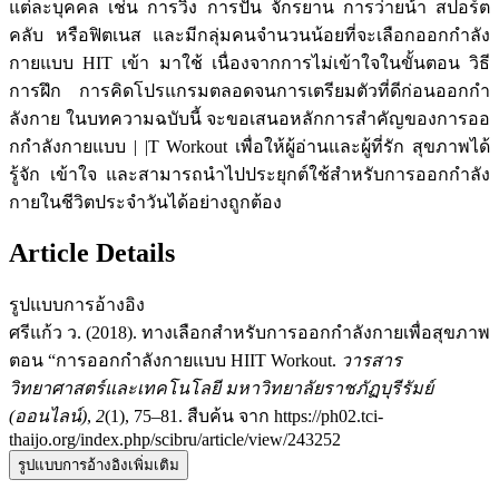
แต่ละบุคคล เช่น การวิ่ง การปั่น จักรยาน การว่ายน้ํา สปอร์ต
คลับ หรือฟิตเนส และมีกลุ่มคนจํานวนน้อยที่จะเลือกออกกําลัง
กายแบบ HIT เข้า มาใช้ เนื่องจากการไม่เข้าใจในขั้นตอน วิธี
การฝึก การคิดโปรแกรมตลอดจนการเตรียมตัวที่ดีก่อนออกกํา
ลังกาย ในบทความฉบับนี้ จะขอเสนอหลักการสําคัญของการออ
กกําลังกายแบบ | |T Workout เพื่อให้ผู้อ่านและผู้ที่รัก สุขภาพได้
รู้จัก เข้าใจ และสามารถนําไปประยุกต์ใช้สําหรับการออกกําลัง
กายในชีวิตประจําวันได้อย่างถูกต้อง
Article Details
รูปแบบการอ้างอิง
ศรีแก้ว ว. (2018). ทางเลือกสําหรับการออกกําลังกายเพื่อสุขภาพ
ตอน “การออกกําลังกายแบบ HIIT Workout.
วารสาร
วิทยาศาสตร์และเทคโนโลยี มหาวิทยาลัยราชภัฏบุรีรัมย์
(ออนไลน์)
,
2
(1), 75–81. สืบค้น จาก https://ph02.tci-
thaijo.org/index.php/scibru/article/view/243252
รูปแบบการอ้างอิงเพิ่มเติม