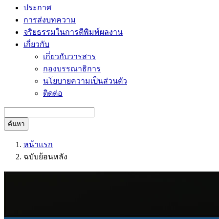
ประกาศ
การส่งบทความ
จริยธรรมในการตีพิมพ์ผลงาน
เกี่ยวกับ
เกี่ยวกับวารสาร
กองบรรณาธิการ
นโยบายความเป็นส่วนตัว
ติดต่อ
ค้นหา
หน้าแรก
ฉบับย้อนหลัง