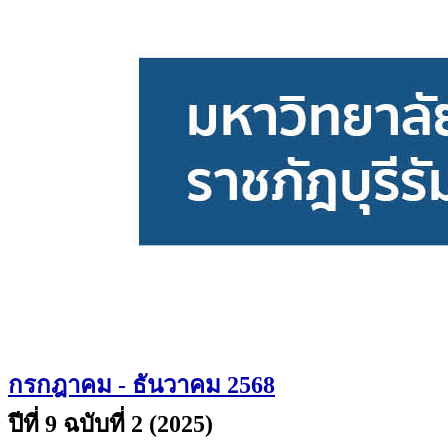
กรกฎาคม - ธันวาคม 2568
ปีที่ 9 ฉบับที่ 2 (2025)