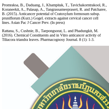
Promraksa, B., Daduang, J., Khampitak, T., Tavichakorntrakool, R.,
Koraneekit, A., Palasap, A., Tangrassameeprasert, R. and Patcharee,
B. (2015). Anticancer potential of Cratoxylum formosum subsp.
pruniflorum (Kurz.) Gogel. extracts against cervical cancer cell
lines. Asian Pac J Cancer Prev. (In press)
Rattana, S., Cushnie, B., Taepongsorat, L. and Phadungkit, M.
(2016). Chemical Constituents and in Vitro anticancer activity of
Tiliacora triandra leaves. Pharmacognosy Journal. 8 (1): 1-3.