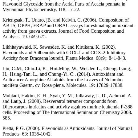
Flavonoid Glycoside from the Aerial Parts of Acacia pennata in
Mynanmar. Phytochemistry. 118: 17-22.
Kriengsak, T., Unaro, jB. and Kelvin, C. (2006). Composition of
ABTS, DPPH, FRAP and ORAC assays for estimating antioxidant
activity from guava extracts. Journal of Food Composition and
Analysis. 19: 669-675.
Likhitayawuid, K. Sawasdee, K. and Kirtikara, K. (2002).
Flavonoids and Stilbenoids with COX-1 and COX-2 Inhibitory
Acticity from Dracaena loureiri. Planta Medica. 68(9): 841-843.
Liu, C-M., Chiu-Li, K., Hui-Ming, W., Wei-Jen L., Cheng-Tsung,
H., Hsing-Tan, L., and Chung-Yi, C., (2014). Antioxidant and
Anticancer Aporphine Alkaloids from the Leaves of Nelumbo
nucifera Gaertn. cv. Rosa-plena. Molecules. 19: 17829-17838.
Muhtadi, Hakim, E. H., Syah, Y. M., Juliawaty, L. D., Achmad, A.
and Latip, J. (2008). Resveratrol tetramer compounds from
Diterocarpus intricatus and activity againys murine leukemia P-388
cells. Proceeding of The International Seminar on Chemistry 2008.
585.
Pietta, P-G. (2000). Flavonoids as Antioxidants. Journal of Natural
Products. 63: 1035-1042.