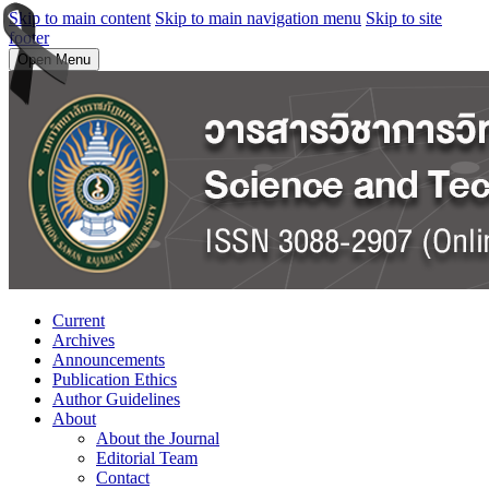
Skip to main content
Skip to main navigation menu
Skip to site
footer
Open Menu
Current
Archives
Announcements
Publication Ethics
Author Guidelines
About
About the Journal
Editorial Team
Contact