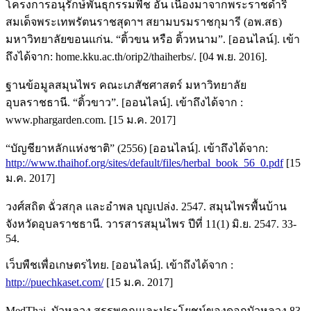
โครงการอนุรักษ์พันธุกรรมพืช อัน เนื่องมาจากพระราชดำริ
สมเด็จพระเทพรัตนราชสุดาฯ สยามบรมราชกุมารี (อพ.สธ)
มหาวิทยาลัยขอนแก่น. “ติ้วขน หรือ ติ้วหนาม”. [ออนไลน์]. เข้า
ถึงได้จาก: home.kku.ac.th/orip2/thaiherbs/. [04 พ.ย. 2016].
ฐานข้อมูลสมุนไพร คณะเภสัชศาสตร์ มหาวิทยาลัย
อุบลราชธานี. “ติ้วขาว”. [ออนไลน์]. เข้าถึงได้จาก :
www.phargarden.com. [15 ม.ค. 2017]
“บัญชียาหลักแห่งชาติ” (2556) [ออนไลน์]. เข้าถึงได้จาก:
http://www.thaihof.org/sites/default/files/herbal_book_56_0.pdf
[15
ม.ค. 2017]
วงศ์สถิต ฉั่วสกุล และอำพล บุญเปล่ง. 2547. สมุนไพรพื้นบ้าน
จังหวัดอุบลราชธานี. วารสารสมุนไพร ปีที่ 11(1) มิ.ย. 2547. 33-
54.
เว็บพืชเพื่อเกษตรไทย. [ออนไลน์]. เข้าถึงได้จาก :
http://puechkaset.com/
[15 ม.ค. 2017]
MedThai. บัวหลวง สรรพคุณและประโยชน์ของดอกบัวหลวง 83