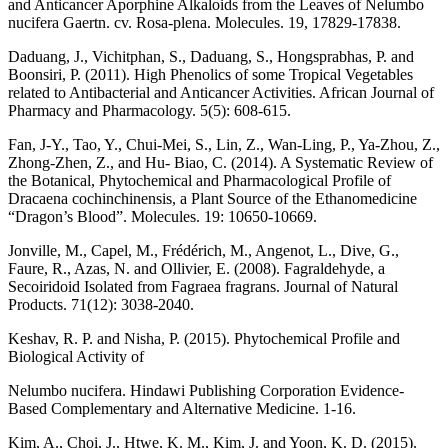
and Anticancer Aporphine Alkaloids from the Leaves of Nelumbo
nucifera Gaertn. cv. Rosa-plena. Molecules. 19, 17829-17838.
Daduang, J., Vichitphan, S., Daduang, S., Hongsprabhas, P. and
Boonsiri, P. (2011). High Phenolics of some Tropical Vegetables
related to Antibacterial and Anticancer Activities. African Journal of
Pharmacy and Pharmacology. 5(5): 608-615.
Fan, J-Y., Tao, Y., Chui-Mei, S., Lin, Z., Wan-Ling, P., Ya-Zhou, Z.,
Zhong-Zhen, Z., and Hu- Biao, C. (2014). A Systematic Review of
the Botanical, Phytochemical and Pharmacological Profile of
Dracaena cochinchinensis, a Plant Source of the Ethanomedicine
“Dragon’s Blood”. Molecules. 19: 10650-10669.
Jonville, M., Capel, M., Frédérich, M., Angenot, L., Dive, G.,
Faure, R., Azas, N. and Ollivier, E. (2008). Fagraldehyde, a
Secoiridoid Isolated from Fagraea fragrans. Journal of Natural
Products. 71(12): 3038-2040.
Keshav, R. P. and Nisha, P. (2015). Phytochemical Profile and
Biological Activity of
Nelumbo nucifera. Hindawi Publishing Corporation Evidence-
Based Complementary and Alternative Medicine. 1-16.
Kim, A., Choi, J., Htwe, K. M., Kim, J. and Yoon, K. D. (2015).