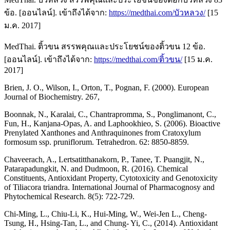
ข้อ. [ออนไลน์]. เข้าถึงได้จาก:
https://medthai.com/บัวหลวง/
[15
ม.ค. 2017]
MedThai. ติ้วขน สรรพคุณและประโยชน์ของติ้วขน 12 ข้อ.
[ออนไลน์]. เข้าถึงได้จาก:
https://medthai.com/ติ้วขน/
[15 ม.ค.
2017]
Brien, J. O., Wilson, I., Orton, T., Pognan, F. (2000). European
Journal of Biochemistry. 267,
Boonnak, N., Karalai, C., Chantrapromma, S., Ponglimanont, C.,
Fun, H., Kanjana-Opas, A. and Laphookhieo, S. (2006). Bioactive
Prenylated Xanthones and Anthraquinones from Cratoxylum
formosum ssp. pruniflorum. Tetrahedron. 62: 8850-8859.
Chaveerach, A., Lertsatitthanakorn, P., Tanee, T. Puangjit, N.,
Patarapadungkit, N. and Dudmoon, R. (2016). Chemical
Constituents, Antioxidant Property, Cytotoxicity and Genotoxicity
of Tiliacora triandra. International Journal of Pharmacognosy and
Phytochemical Research. 8(5): 722-729.
Chi-Ming, L., Chiu-Li, K., Hui-Ming, W., Wei-Jen L., Cheng-
Tsung, H., Hsing-Tan, L., and Chung- Yi, C., (2014). Antioxidant