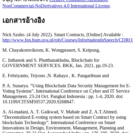
NonCommercial-NoDerivatives 4.0 International License
.
เอกสารอ้างอิง
Nick Szabo. (4 July 2022). Smart Contracts, [Online] Available :
http://www.fon.hum.uva.nl/rob/Courses/InformationInSpeech/CDROM/
M. Chayakornvikrom, K. Wongprasert, S. Ketpong,
C. Inthanok and S. Phatthanakhuha, Blockchain for
GOVERNMENT SERVICES. BKK, Jan. 2021, pp.19-23.
E. Febriyanto, Triyono ,N. Rahayu , K. Pangaribuan and
P. A. Sunarya. “Using Blockchain Data Security Management for E-
Voting Systems”. International Conference on Cyber and IT Service
Management. 23-24 Oct. Pangkal Indonesia : pp. 1-4, 2020. doi:
10.1109/CITSM50537.2020.9268847.
A. Al-madani, A. T. Gaikwad, V. Mahale and Z. A.T.Ahmed.
“Decentralized E-voting system based on Smart Contract by using
blockchain Technology”. International Conference on Smart
Innovations in Design, Environment, Management, Planning and