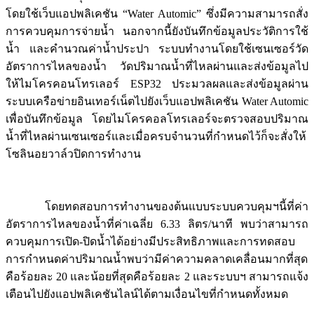
โดยใช้เว็บแอปพลิเคชัน “Water Automic” ซึ่งมีความสามารถสั่ง
การควบคุมการจ่ายน้ำ นอกจากนี้ยังบันทึกข้อมูลประวัติการใช้
น้ำ และคำนวณค่าน้ำประปา ระบบทำงานโดยใช้เซนเซอร์วัด
อัตราการไหลของน้ำ วัดปริมาณน้ำที่ไหลผ่านและส่งข้อมูลไป
ให้ไมโครคอนโทรเลอร์ ESP32 ประมวลผลและส่งข้อมูลผ่าน
ระบบเครือข่ายอินเทอร์เน็ตไปยังเว็บแอปพลิเคชัน Water Automic
เพื่อบันทึกข้อมูล โดยไมโครคอลโทรเลอร์จะตรวจสอบปริมาณ
น้ำที่ไหลผ่านเซนเซอร์และเมื่อครบจำนวนที่กำหนดไว้ก็จะสั่งให้
โซลินอยวาล์วปิดการทำงาน
โดยทดสอบการทำงานของต้นแบบระบบควบคุมฯนี้ที่ค่า
อัตราการไหลของน้ำที่ค่าเฉลี่ย 6.33 ลิตร/นาที พบว่าสามารถ
ควบคุมการเปิด-ปิดน้ำได้อย่างมีประสิทธิภาพและการทดสอบ
การกำหนดค่าปริมาณน้ำพบว่ามีค่าความคลาดเคลื่อนมากที่สุด
คือร้อยละ 20 และน้อยที่สุดคือร้อยละ 2 และระบบฯ สามารถแจ้ง
เตือนไปยังแอปพลิเคชันไลน์ได้ตามเงื่อนไขที่กำหนดทั้งหมด