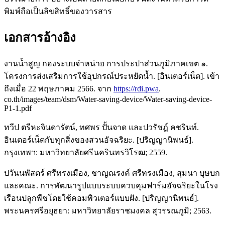
พิมพ์ถือเป็นลิขสิทธิ์ของวารสาร
เอกสารอ้างอิง
งานน้ำสูญ กองระบบจำหน่าย การประปาส่วนภูมิภาคเขต ๑.
โครงการส่งเสริมการใช้อุปกรณ์ประหยัดน้ำ. [อินเตอร์เน็ต]. เข้า
ถึงเมื่อ 22 พฤษภาคม 2566. จาก
https://rdi.pwa
.
co.th/images/team/dsm/Water-saving-device/Water-saving-device-
P1-1.pdf
ทวีป ตรีหะจินดารัตน์, ทศพร ปั้นจาด และปวรัชฎ์ คชรินท์.
อินเตอร์เน็ตกับทุกสิ่งของสวนอัจฉริยะ. [ปริญญานิพนธ์].
กรุงเทพฯ: มหาวิทยาลัยศรีนครินทรวิโรฒ; 2559.
ปวันนพัสตร์ ศรีทรงเมือง, ชาญณรงค์ ศรีทรงเมือง, สุมนา บุษบก
และคณะ. การพัฒนารูปแบบระบบควบคุมฟาร์มอัจฉริยะในโรง
เรือนปลูกพืชโดยใช้คอมพิวเตอร์แบบฝัง. [ปริญญานิพนธ์].
พระนครศรีอยุธยา: มหาวิทยาลัยราชมงคล สุวรรณภูมิ; 2563.