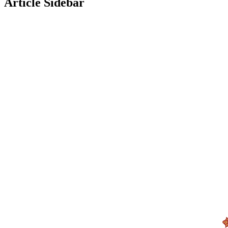
Article Sidebar