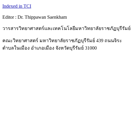
Indexed in TCI
Editor : Dr. Thippawan Saenkham
วารสารวิทยาศาสตร์และเทคโนโลยีมหาวิทยาลัยราชภัฏบุรีรัมย์
คณะวิทยาศาสตร์ มหาวิทยาลัยราชภัฏบุรีรัมย์ 439 ถนนจิระ
ตำบลในเมือง อำเภอเมือง จังหวัดบุรีรัมย์ 31000