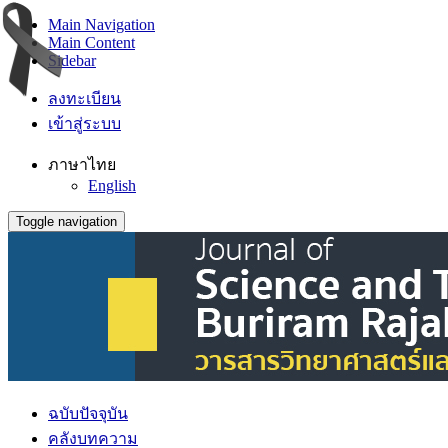
Main Navigation
Main Content
Sidebar
ลงทะเบียน
เข้าสู่ระบบ
ภาษาไทย
English
Toggle navigation
ฉบับปัจจุบัน
คลังบทความ