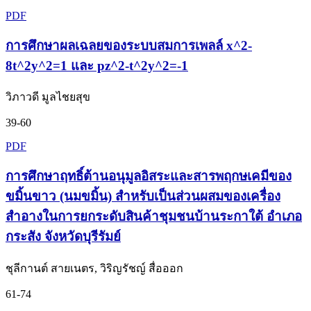
PDF
การศึกษาผลเฉลยของระบบสมการเพลล์ x^2-
8t^2y^2=1 และ pz^2-t^2y^2=-1
วิภาวดี มูลไชยสุข
39-60
PDF
การศึกษาฤทธิ์ต้านอนุมูลอิสระและสารพฤกษเคมีของ
ขมิ้นขาว (นมขมิ้น) สำหรับเป็นส่วนผสมของเครื่อง
สำอางในการยกระดับสินค้าชุมชนบ้านระกาใต้ อำเภอ
กระสัง จังหวัดบุรีรัมย์
ชุลีกานต์ สายเนตร, วิริญรัชญ์ สื่อออก
61-74