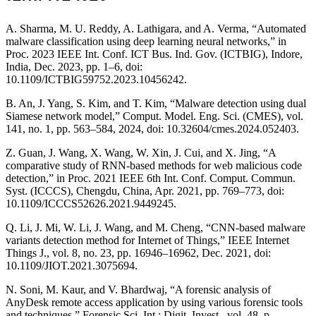
A. Sharma, M. U. Reddy, A. Lathigara, and A. Verma, “Automated
malware classification using deep learning neural networks,” in
Proc. 2023 IEEE Int. Conf. ICT Bus. Ind. Gov. (ICTBIG), Indore,
India, Dec. 2023, pp. 1–6, doi:
10.1109/ICTBIG59752.2023.10456242.
B. An, J. Yang, S. Kim, and T. Kim, “Malware detection using dual
Siamese network model,” Comput. Model. Eng. Sci. (CMES), vol.
141, no. 1, pp. 563–584, 2024, doi: 10.32604/cmes.2024.052403.
Z. Guan, J. Wang, X. Wang, W. Xin, J. Cui, and X. Jing, “A
comparative study of RNN-based methods for web malicious code
detection,” in Proc. 2021 IEEE 6th Int. Conf. Comput. Commun.
Syst. (ICCCS), Chengdu, China, Apr. 2021, pp. 769–773, doi:
10.1109/ICCCS52626.2021.9449245.
Q. Li, J. Mi, W. Li, J. Wang, and M. Cheng, “CNN-based malware
variants detection method for Internet of Things,” IEEE Internet
Things J., vol. 8, no. 23, pp. 16946–16962, Dec. 2021, doi:
10.1109/JIOT.2021.3075694.
N. Soni, M. Kaur, and V. Bhardwaj, “A forensic analysis of
AnyDesk remote access application by using various forensic tools
and techniques,” Forensic Sci. Int.: Digit. Invest., vol. 48, p.