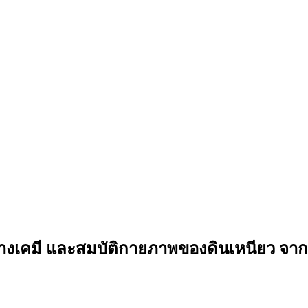
งเคมี และสมบัติกายภาพของดินเหนียว จากแหล