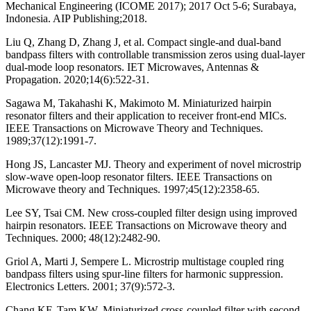
Mechanical Engineering (ICOME 2017); 2017 Oct 5-6; Surabaya,
Indonesia. AIP Publishing;2018.
Liu Q, Zhang D, Zhang J, et al. Compact single-and dual-band
bandpass filters with controllable transmission zeros using dual-layer
dual-mode loop resonators. IET Microwaves, Antennas &
Propagation. 2020;14(6):522-31.
Sagawa M, Takahashi K, Makimoto M. Miniaturized hairpin
resonator filters and their application to receiver front-end MICs.
IEEE Transactions on Microwave Theory and Techniques.
1989;37(12):1991-7.
Hong JS, Lancaster MJ. Theory and experiment of novel microstrip
slow-wave open-loop resonator filters. IEEE Transactions on
Microwave theory and Techniques. 1997;45(12):2358-65.
Lee SY, Tsai CM. New cross-coupled filter design using improved
hairpin resonators. IEEE Transactions on Microwave theory and
Techniques. 2000; 48(12):2482-90.
Griol A, Marti J, Sempere L. Microstrip multistage coupled ring
bandpass filters using spur-line filters for harmonic suppression.
Electronics Letters. 2001; 37(9):572-3.
Chang KF, Tam KW. Miniaturized cross-coupled filter with second