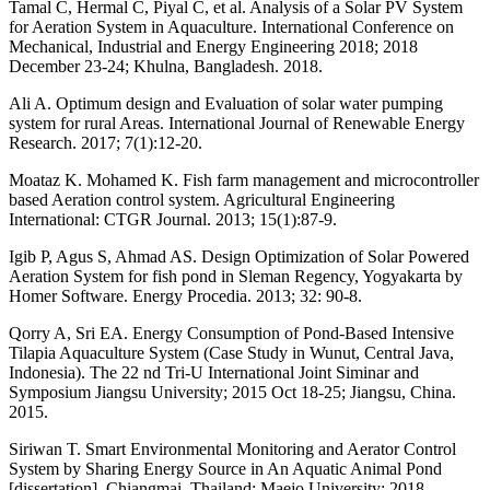
Tamal C, Hermal C, Piyal C, et al. Analysis of a Solar PV System
for Aeration System in Aquaculture. International Conference on
Mechanical, Industrial and Energy Engineering 2018; 2018
December 23-24; Khulna, Bangladesh. 2018.
Ali A. Optimum design and Evaluation of solar water pumping
system for rural Areas. International Journal of Renewable Energy
Research. 2017; 7(1):12-20.
Moataz K. Mohamed K. Fish farm management and microcontroller
based Aeration control system. Agricultural Engineering
International: CTGR Journal. 2013; 15(1):87-9.
Igib P, Agus S, Ahmad AS. Design Optimization of Solar Powered
Aeration System for fish pond in Sleman Regency, Yogyakarta by
Homer Software. Energy Procedia. 2013; 32: 90-8.
Qorry A, Sri EA. Energy Consumption of Pond-Based Intensive
Tilapia Aquaculture System (Case Study in Wunut, Central Java,
Indonesia). The 22 nd Tri-U International Joint Siminar and
Symposium Jiangsu University; 2015 Oct 18-25; Jiangsu, China.
2015.
Siriwan T. Smart Environmental Monitoring and Aerator Control
System by Sharing Energy Source in An Aquatic Animal Pond
[dissertation]. Chiangmai, Thailand: Maejo University; 2018.