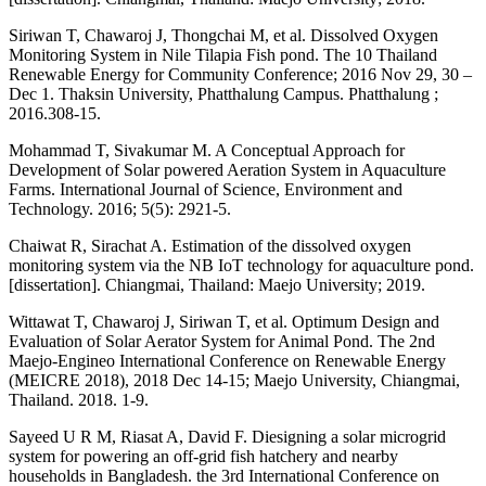
Siriwan T, Chawaroj J, Thongchai M, et al. Dissolved Oxygen
Monitoring System in Nile Tilapia Fish pond. The 10 Thailand
Renewable Energy for Community Conference; 2016 Nov 29, 30 –
Dec 1. Thaksin University, Phatthalung Campus. Phatthalung ;
2016.308-15.
Mohammad T, Sivakumar M. A Conceptual Approach for
Development of Solar powered Aeration System in Aquaculture
Farms. International Journal of Science, Environment and
Technology. 2016; 5(5): 2921-5.
Chaiwat R, Sirachat A. Estimation of the dissolved oxygen
monitoring system via the NB IoT technology for aquaculture pond.
[dissertation]. Chiangmai, Thailand: Maejo University; 2019.
Wittawat T, Chawaroj J, Siriwan T, et al. Optimum Design and
Evaluation of Solar Aerator System for Animal Pond. The 2nd
Maejo-Engineo International Conference on Renewable Energy
(MEICRE 2018), 2018 Dec 14-15; Maejo University, Chiangmai,
Thailand. 2018. 1-9.
Sayeed U R M, Riasat A, David F. Diesigning a solar microgrid
system for powering an off-grid fish hatchery and nearby
households in Bangladesh. the 3rd International Conference on